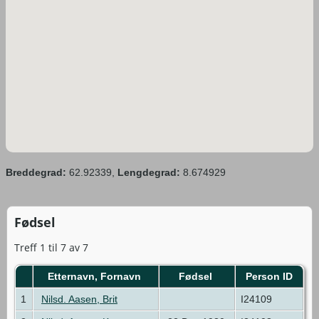
Breddegrad:
62.92339,
Lengdegrad:
8.674929
Fødsel
Treff 1 til 7 av 7
Etternavn, Fornavn
Fødsel
Person ID
1
Nilsd. Aasen, Brit
I24109