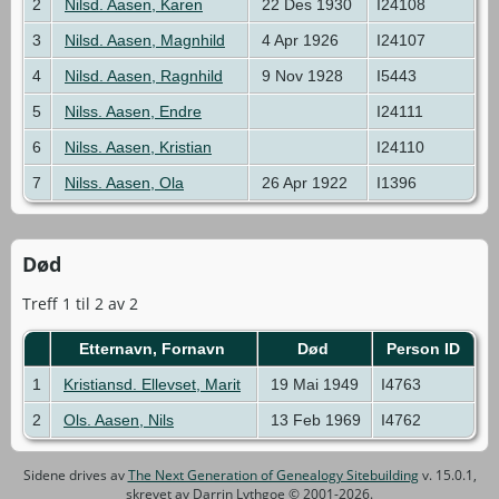
2
Nilsd. Aasen, Karen
22 Des 1930
I24108
3
Nilsd. Aasen, Magnhild
4 Apr 1926
I24107
4
Nilsd. Aasen, Ragnhild
9 Nov 1928
I5443
5
Nilss. Aasen, Endre
I24111
6
Nilss. Aasen, Kristian
I24110
7
Nilss. Aasen, Ola
26 Apr 1922
I1396
Død
Treff 1 til 2 av 2
Etternavn, Fornavn
Død
Person ID
1
Kristiansd. Ellevset, Marit
19 Mai 1949
I4763
2
Ols. Aasen, Nils
13 Feb 1969
I4762
Sidene drives av
The Next Generation of Genealogy Sitebuilding
v. 15.0.1,
skrevet av Darrin Lythgoe © 2001-2026.