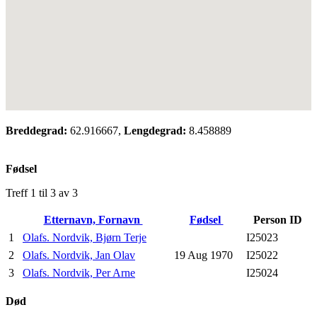
Breddegrad:
62.916667,
Lengdegrad:
8.458889
Fødsel
Treff 1 til 3 av 3
Etternavn, Fornavn
Fødsel
Person ID
1
Olafs. Nordvik, Bjørn Terje
I25023
2
Olafs. Nordvik, Jan Olav
19 Aug 1970
I25022
3
Olafs. Nordvik, Per Arne
I25024
Død