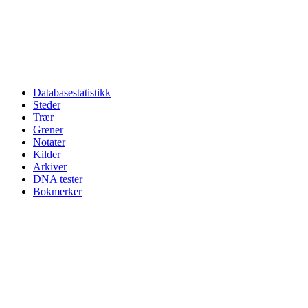
Databasestatistikk
Steder
Trær
Grener
Notater
Kilder
Arkiver
DNA tester
Bokmerker