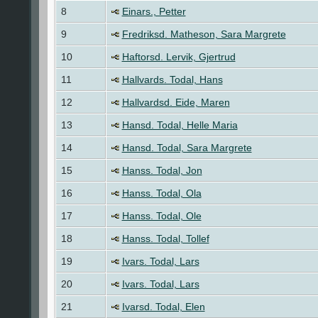
8
Einars., Petter
9
Fredriksd. Matheson, Sara Margrete
10
Haftorsd. Lervik, Gjertrud
11
Hallvards. Todal, Hans
12
Hallvardsd. Eide, Maren
13
Hansd. Todal, Helle Maria
14
Hansd. Todal, Sara Margrete
15
Hanss. Todal, Jon
16
Hanss. Todal, Ola
17
Hanss. Todal, Ole
18
Hanss. Todal, Tollef
19
Ivars. Todal, Lars
20
Ivars. Todal, Lars
21
Ivarsd. Todal, Elen