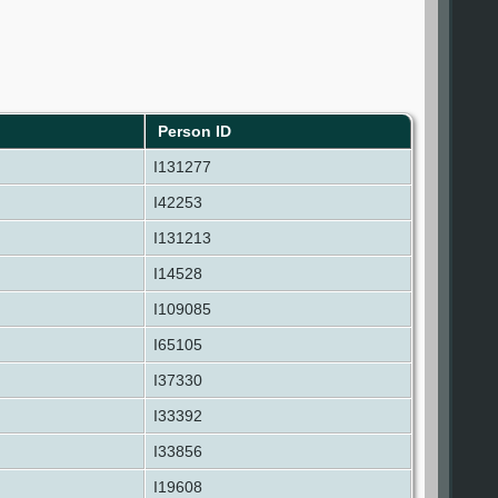
Person ID
I131277
I42253
I131213
I14528
I109085
I65105
I37330
I33392
I33856
I19608