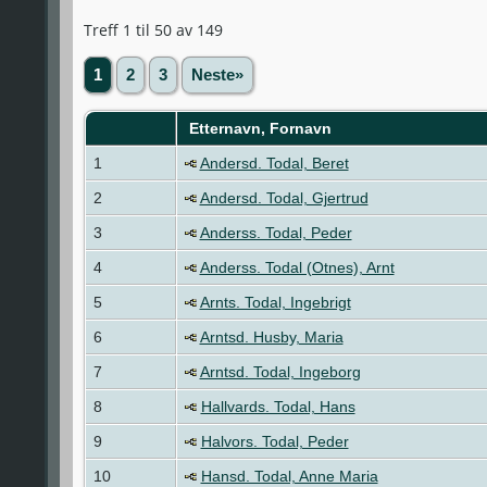
Treff 1 til 50 av 149
1
2
3
Neste»
Etternavn, Fornavn
1
Andersd. Todal, Beret
2
Andersd. Todal, Gjertrud
3
Anderss. Todal, Peder
4
Anderss. Todal (Otnes), Arnt
5
Arnts. Todal, Ingebrigt
6
Arntsd. Husby, Maria
7
Arntsd. Todal, Ingeborg
8
Hallvards. Todal, Hans
9
Halvors. Todal, Peder
10
Hansd. Todal, Anne Maria