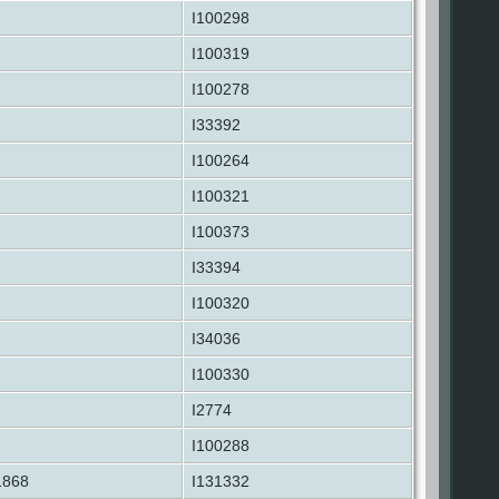
I100298
I100319
I100278
I33392
I100264
I100321
I100373
I33394
I100320
I34036
I100330
I2774
I100288
1868
I131332