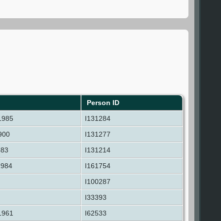
Person ID
1985
I131284
900
I131277
883
I131214
1984
I161754
I100287
I33393
1961
I62533