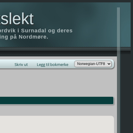
slekt
ordvik i Surnadal og deres
ring på Nordmøre.
Skriv ut
Legg til bokmerke