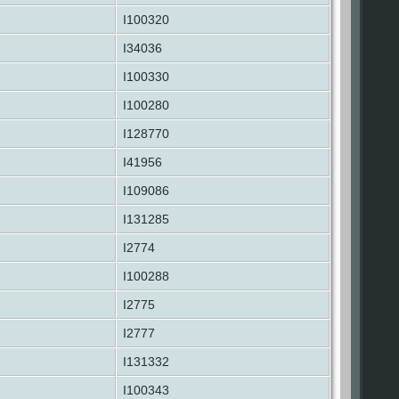
I100320
I34036
I100330
I100280
I128770
I41956
I109086
I131285
I2774
I100288
I2775
I2777
I131332
I100343