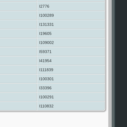
I2776
I100289
I131331
I19605
I109002
I59371
I41954
I111839
I100301
I33396
I100291
I110832