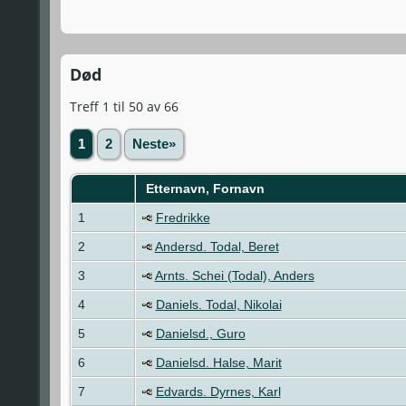
Død
Treff 1 til 50 av 66
1
2
Neste»
Etternavn, Fornavn
1
Fredrikke
2
Andersd. Todal, Beret
3
Arnts. Schei (Todal), Anders
4
Daniels. Todal, Nikolai
5
Danielsd., Guro
6
Danielsd. Halse, Marit
7
Edvards. Dyrnes, Karl