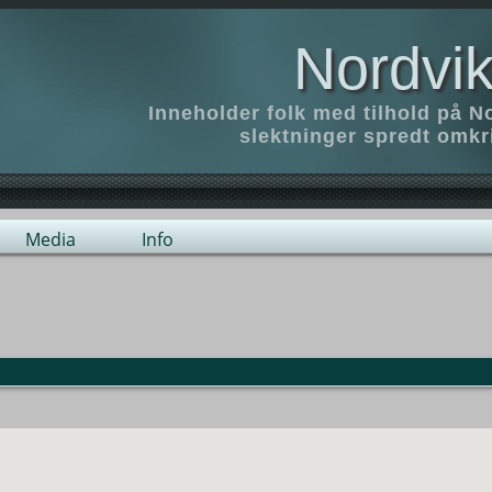
Nordvik
Inneholder folk med tilhold på N
slektninger spredt omk
Media
Info