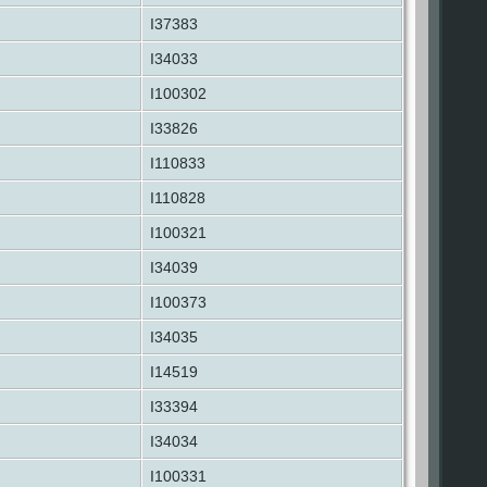
I37383
I34033
I100302
I33826
I110833
I110828
I100321
I34039
I100373
I34035
I14519
I33394
I34034
I100331