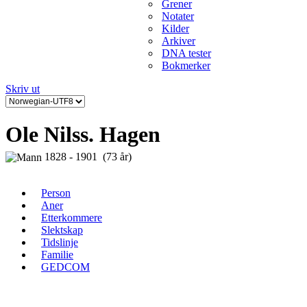
Grener
Notater
Kilder
Arkiver
DNA tester
Bokmerker
Skriv ut
Ole Nilss. Hagen
1828 - 1901 (73 år)
Person
Aner
Etterkommere
Slektskap
Tidslinje
Familie
GEDCOM