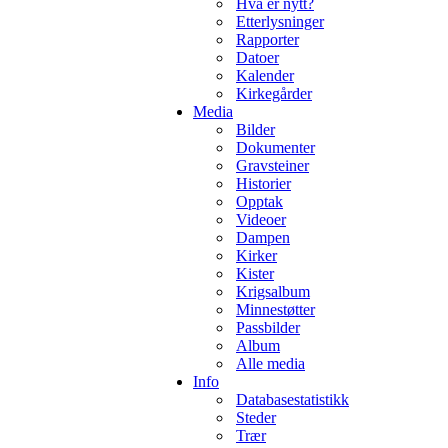
Hva er nytt?
Etterlysninger
Rapporter
Datoer
Kalender
Kirkegårder
Media
Bilder
Dokumenter
Gravsteiner
Historier
Opptak
Videoer
Dampen
Kirker
Kister
Krigsalbum
Minnestøtter
Passbilder
Album
Alle media
Info
Databasestatistikk
Steder
Trær