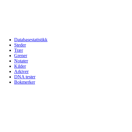
Databasestatistikk
Steder
Trær
Grener
Notater
Kilder
Arkiver
DNA tester
Bokmerker