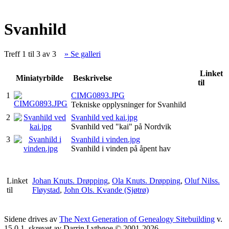
Svanhild
Treff 1 til 3 av 3
» Se galleri
Linket
Miniatyrbilde
Beskrivelse
til
1
CIMG0893.JPG
Tekniske opplysninger for Svanhild
2
Svanhild ved kai.jpg
Svanhild ved "kai" på Nordvik
3
Svanhild i vinden.jpg
Svanhild i vinden på åpent hav
Linket
Johan Knuts. Drøpping
,
Ola Knuts. Drøpping
,
Oluf Nilss.
til
Fløystad
,
John Ols. Kvande (Sjøtrø)
Sidene drives av
The Next Generation of Genealogy Sitebuilding
v.
15.0.1, skrevet av Darrin Lythgoe © 2001-2026.