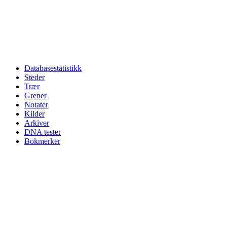
Databasestatistikk
Steder
Trær
Grener
Notater
Kilder
Arkiver
DNA tester
Bokmerker