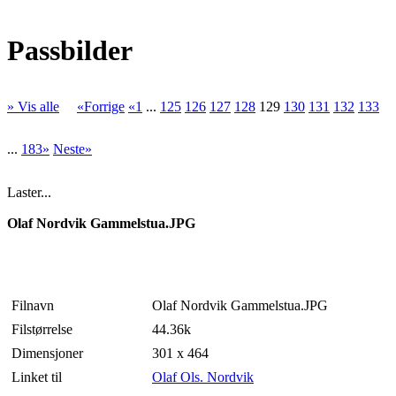
Passbilder
» Vis alle
«Forrige
«1
...
125
126
127
128
129
130
131
132
133
...
183»
Neste»
Laster...
Olaf Nordvik Gammelstua.JPG
Filnavn
Olaf Nordvik Gammelstua.JPG
Filstørrelse
44.36k
Dimensjoner
301 x 464
Linket til
Olaf Ols. Nordvik