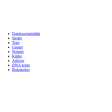
Databasestatistikk
Steder
Trær
Grener
Notater
Kilder
Arkiver
DNA tester
Bokmerker