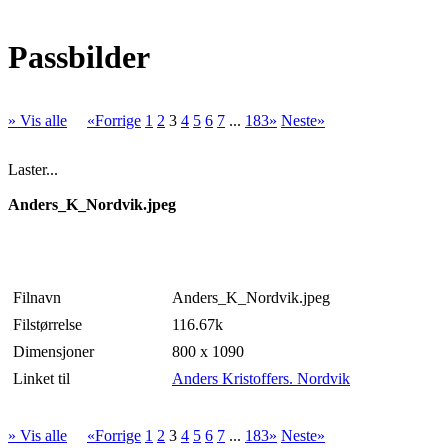
Passbilder
» Vis alle
«Forrige
1
2
3
4
5
6
7
...
183»
Neste»
Laster...
Anders_K_Nordvik.jpeg
Filnavn
Anders_K_Nordvik.jpeg
Filstørrelse
116.67k
Dimensjoner
800 x 1090
Linket til
Anders Kristoffers. Nordvik
» Vis alle
«Forrige
1
2
3
4
5
6
7
...
183»
Neste»