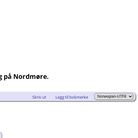
ng på Nordmøre.
Skriv ut
Legg til bokmerke