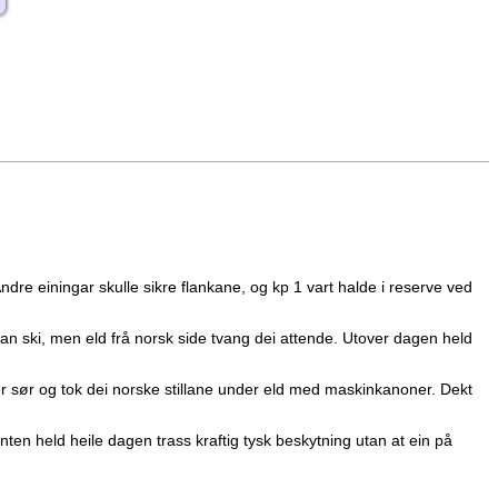
 Andre einingar skulle sikre flankane, og kp 1 vart halde i reserve ved
utan ski, men eld frå norsk side tvang dei attende. Utover dagen held
er sør og tok dei norske stillane under eld med maskinkanoner. Dekt
nten held heile dagen trass kraftig tysk beskytning utan at ein på