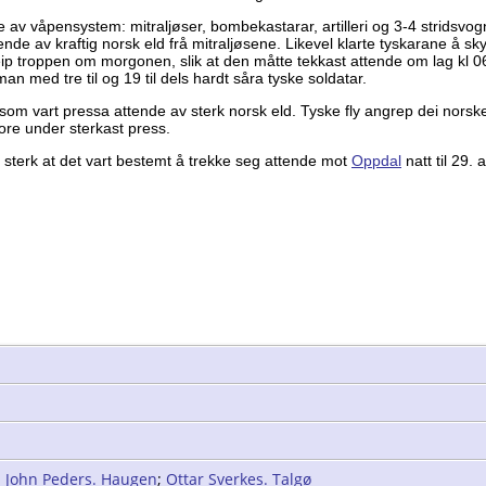
hadde av våpensystem: mitraljøser, bombekastarar, artilleri og 3-4 stri
nde av kraftig norsk eld frå mitraljøsene. Likevel klarte tyskarane å sk
reip troppen om morgonen, slik at den måtte tekkast attende om lag kl
n med tre til og 19 til dels hardt såra tyske soldatar.
 som vart pressa attende av sterk norsk eld. Tyske fly angrep dei nors
re under sterkast press.
s sterk at det vart bestemt å trekke seg attende mot
Oppdal
natt til 29. 
;
John Peders. Haugen
;
Ottar Sverkes. Talgø