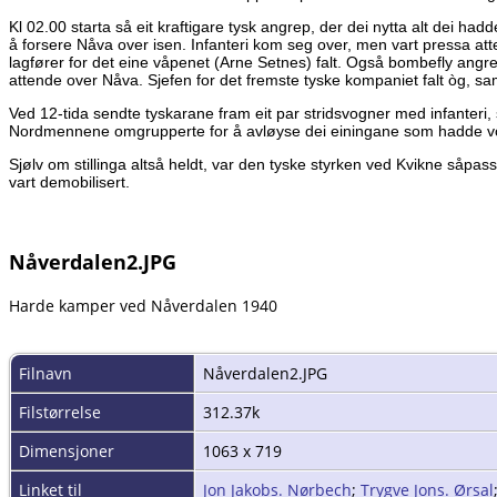
Kl 02.00 starta så eit kraftigare tysk angrep, der dei nytta alt dei 
å forsere Nåva over isen. Infanteri kom seg over, men vart pressa atte
lagfører for det eine våpenet (Arne Setnes) falt. Også bombefly ang
attende over Nåva. Sjefen for det fremste tyske kompaniet falt òg, sama
Ved 12-tida sendte tyskarane fram eit par stridsvogner med infanteri,
Nordmennene omgrupperte for å avløyse dei einingane som hadde vo
Sjølv om stillinga altså heldt, var den tyske styrken ved Kvikne såpas
vart demobilisert.
Nåverdalen2.JPG
Harde kamper ved Nåverdalen 1940
Filnavn
Nåverdalen2.JPG
Filstørrelse
312.37k
Dimensjoner
1063 x 719
Linket til
Jon Jakobs. Nørbech
;
Trygve Jons. Ørsal