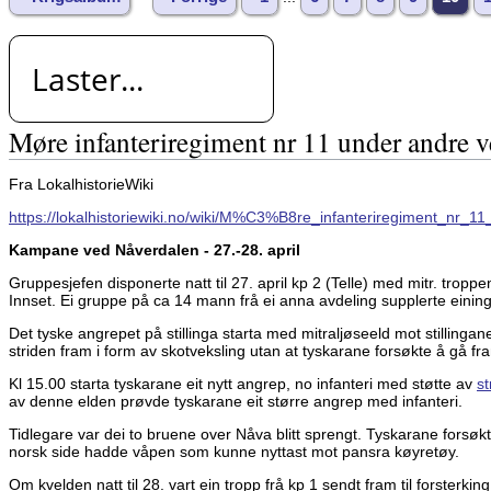
Laster...
Møre infanteriregiment nr 11 under andre 
Fra LokalhistorieWiki
https://lokalhistoriewiki.no/wiki/M%C3%B8re_infanteriregiment_nr_
Kampane ved Nåverdalen - 27.-28. april
Gruppesjefen disponerte natt til 27. april kp 2 (Telle) med mitr. troppen
Innset. Ei gruppe på ca 14 mann frå ei anna avdeling supplerte eining
Det tyske angrepet på stillinga starta med mitraljøseeld mot stillinga
striden fram i form av skotveksling utan at tyskarane forsøkte å gå fr
Kl 15.00 starta tyskarane eit nytt angrep, no infanteri med støtte av
st
av denne elden prøvde tyskarane eit større angrep med infanteri.
Tidlegare var dei to bruene over Nåva blitt sprengt. Tyskarane forsøkt
norsk side hadde våpen som kunne nyttast mot pansra køyretøy.
Om kvelden natt til 28. vart ein tropp frå kp 1 sendt fram til forsterking