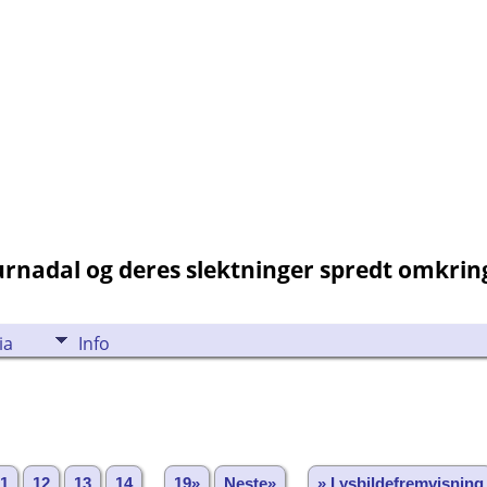
Surnadal og deres slektninger spredt omkri
ia
Info
11
12
13
14
...
19»
Neste»
» Lysbildefremvisning