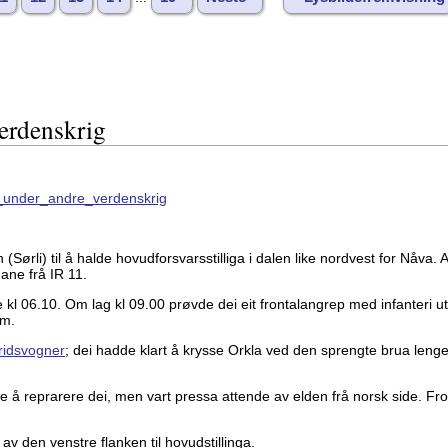
verdenskrig
11_under_andre_verdenskrig
 (Sørli) til å halde hovudforsvarsstilliga i dalen like nordvest for Nåva.
ane frå IR 11.
ne kl 06.10. Om lag kl 09.00 prøvde dei eit frontalangrep med infanteri 
am.
ridsvogner
; dei hadde klart å krysse Orkla ved den sprengte brua leng
e å reprarere dei, men vart pressa attende av elden frå norsk side. Fro
 av den venstre flanken til hovudstillinga.