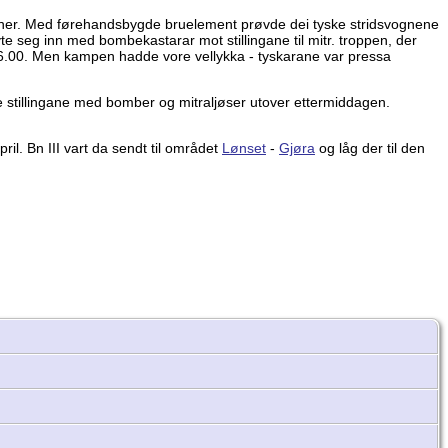
dsvogner. Med førehandsbygde bruelement prøvde dei tyske stridsvognene
yte seg inn med bombekastarar mot stillingane til mitr. troppen, der
 06.00. Men kampen hadde vore vellykka - tyskarane var pressa
ke stillingane med bomber og mitraljøser utover ettermiddagen.
april. Bn III vart da sendt til området
Lønset
-
Gjøra
og låg der til den