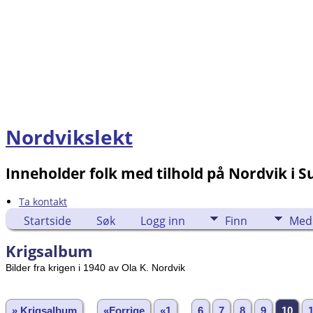
Nordvikslekt
Inneholder folk med tilhold på Nordvik i 
Ta kontakt
Startside
Søk
Logg inn
Finn
Med
Krigsalbum
Bilder fra krigen i 1940 av Ola K. Nordvik
» Krigsalbum
«Forrige
«1
...
6
7
8
9
10