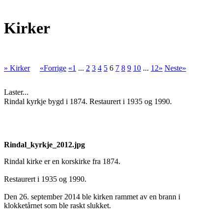
Kirker
» Kirker
«Forrige
«1
...
2
3
4
5
6
7
8
9
10
...
12»
Neste»
Laster...
Rindal kyrkje bygd i 1874. Restaurert i 1935 og 1990.
Rindal_kyrkje_2012.jpg
Rindal kirke er en korskirke fra 1874.
Restaurert i 1935 og 1990.
Den 26. september 2014 ble kirken rammet av en brann i
klokketårnet som ble raskt slukket.