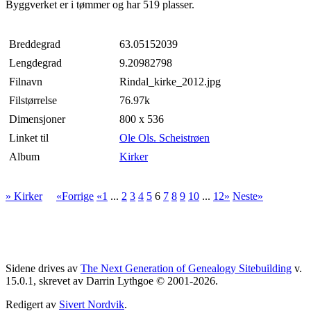
Byggverket er i tømmer og har 519 plasser.
Breddegrad
63.05152039
Lengdegrad
9.20982798
Filnavn
Rindal_kirke_2012.jpg
Filstørrelse
76.97k
Dimensjoner
800 x 536
Linket til
Ole Ols. Scheistrøen
Album
Kirker
» Kirker
«Forrige
«1
...
2
3
4
5
6
7
8
9
10
...
12»
Neste»
Sidene drives av
The Next Generation of Genealogy Sitebuilding
v.
15.0.1, skrevet av Darrin Lythgoe © 2001-2026.
Redigert av
Sivert Nordvik
.