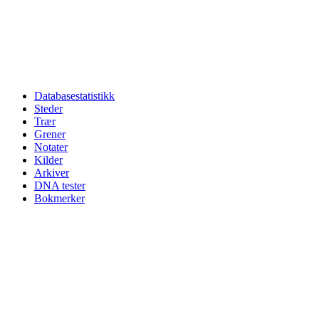
Databasestatistikk
Steder
Trær
Grener
Notater
Kilder
Arkiver
DNA tester
Bokmerker