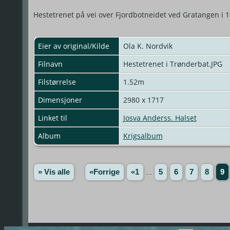
Hestetrenet på vei over Fjordbotneidet ved Gratangen i 
Eier av original/Kilde
Ola K. Nordvik
Filnavn
Hestetrenet i Trønderbat.JPG
Filstørrelse
1.52m
Dimensjoner
2980 x 1717
Linket til
Josva Anderss. Halset
Album
Krigsalbum
» Vis alle
«Forrige
«1
...
5
6
7
8
9