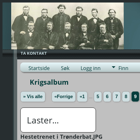
TA KONTAKT
Startside
Søk
Logg inn
Finn
Krigsalbum
» Vis alle
«Forrige
«1
...
5
6
7
8
9
Laster...
Hestetrenet i Trønderbat.JPG