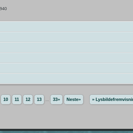
1940
10
11
12
13
...
33»
Neste»
» Lysbildefremvisni