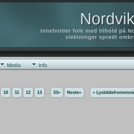
Nordvik
Inneholder folk med tilhold på N
slektninger spredt omk
Media
Info
10
11
12
13
...
33»
Neste»
» Lysbildefremvisni