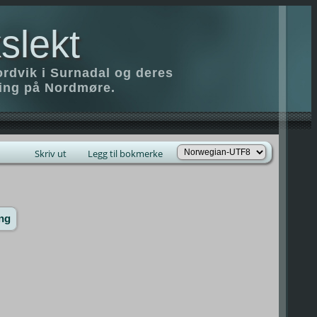
slekt
ordvik i Surnadal og deres
ring på Nordmøre.
Skriv ut
Legg til bokmerke
ng