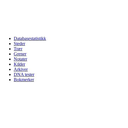
Databasestatistikk
Steder
Trær
Grener
Notater
Kilder
Arkiver
DNA tester
Bokmerker