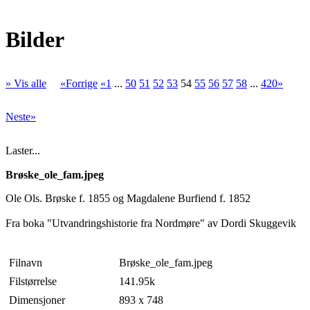
Bilder
» Vis alle
«Forrige
«1
...
50
51
52
53
54
55
56
57
58
...
420»
Neste»
Laster...
Brøske_ole_fam.jpeg
Ole Ols. Brøske f. 1855 og Magdalene Burfiend f. 1852
Fra boka "Utvandringshistorie fra Nordmøre" av Dordi Skuggevik
Filnavn
Brøske_ole_fam.jpeg
Filstørrelse
141.95k
Dimensjoner
893 x 748