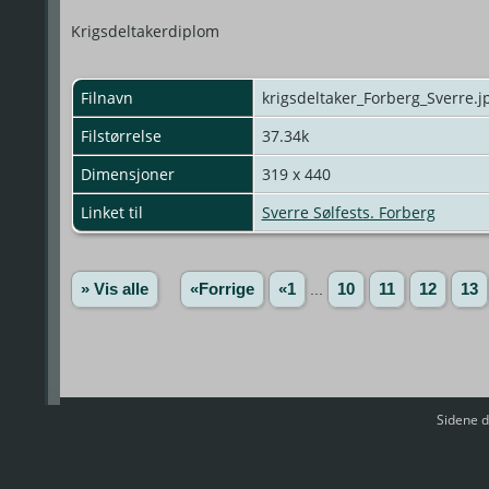
Krigsdeltakerdiplom
Filnavn
krigsdeltaker_Forberg_Sverre.j
Filstørrelse
37.34k
Dimensjoner
319 x 440
Linket til
Sverre Sølfests. Forberg
» Vis alle
«Forrige
«1
...
10
11
12
13
Sidene d