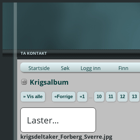
TA KONTAKT
Startside
Søk
Logg inn
Finn
Krigsalbum
» Vis alle
«Forrige
«1
...
10
11
12
13
Laster...
krigsdeltaker_Forberg_Sverre.jpg