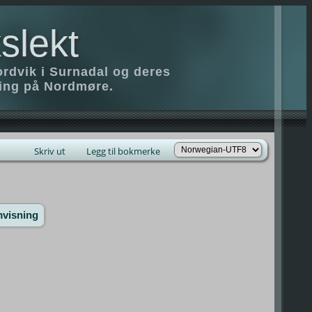
slekt
ordvik i Surnadal og deres
ring på Nordmøre.
Skriv ut
Legg til bokmerke
mvisning