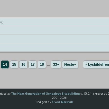
pg
14
15
16
17
18
...
33»
Neste»
» Lysbildefre
rives av
The Next Generation of Genealogy Sitebuilding
v. 15.0.1, skrevet av
2001-2026.
Redigert av
Sivert Nordvik
.