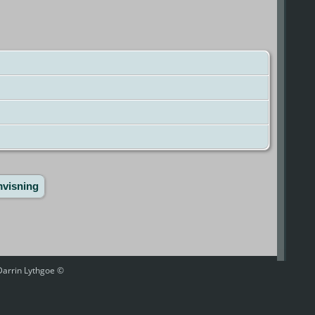
mvisning
 Darrin Lythgoe ©