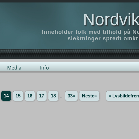
Nordvik
Inneholder folk med tilhold på N
slektninger spredt omk
Media
Info
14
15
16
17
18
...
33»
Neste»
» Lysbildefre