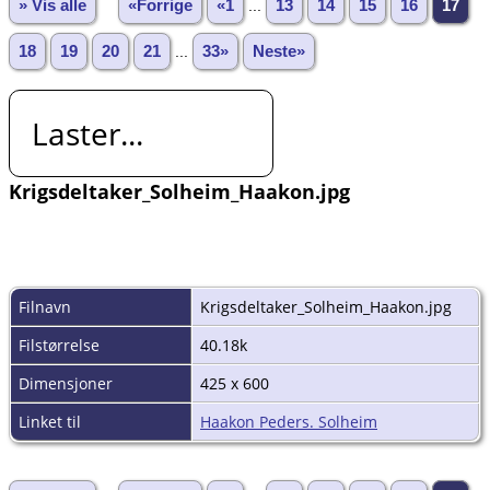
» Vis alle
«Forrige
«1
...
13
14
15
16
17
18
19
20
21
...
33»
Neste»
Laster...
Krigsdeltaker_Solheim_Haakon.jpg
Filnavn
Krigsdeltaker_Solheim_Haakon.jpg
Filstørrelse
40.18k
Dimensjoner
425 x 600
Linket til
Haakon Peders. Solheim