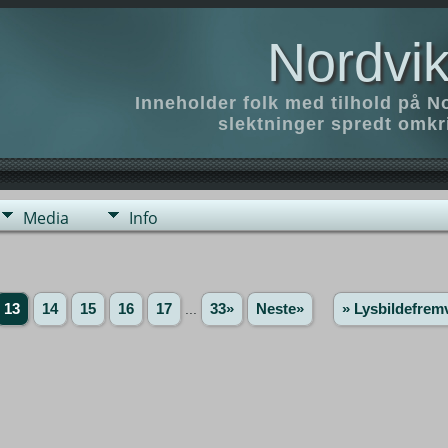
Nordvik
Inneholder folk med tilhold på N
slektninger spredt omk
Media
Info
13
14
15
16
17
...
33»
Neste»
» Lysbildefrem