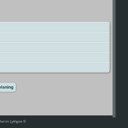
visning
 Darrin Lythgoe ©