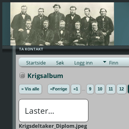
TA KONTAKT
Startside
Søk
Logg inn
Finn
Krigsalbum
» Vis alle
«Forrige
«1
...
9
10
11
12
Laster...
Krigsdeltaker_Diplom.jpeg