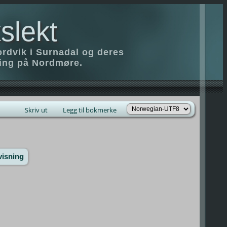
slekt
ordvik i Surnadal og deres
ring på Nordmøre.
Skriv ut
Legg til bokmerke
visning