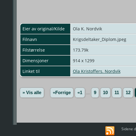
Eier av original/Kilde
Ola K. Nordvik
Filnavn
Krigsdeltaker_Diplom.jpeg
Filstørrelse
173.79k
Dimensjoner
914 x 1299
Linket til
Ola Kristoffers. Nordvik
» Vis alle
«Forrige
«1
...
9
10
11
12
Sidene d