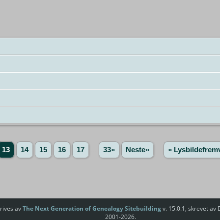
13
14
15
16
17
...
33»
Neste»
» Lysbildefrem
rives av
The Next Generation of Genealogy Sitebuilding
v. 15.0.1, skrevet av
2001-2026.