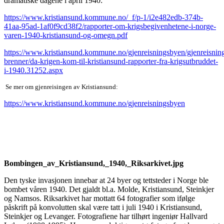
dramatiske dagene i april 1940:
https://www.kristiansund.kommune.no/_f/p-1/i2e482edb-374b-
41aa-95ad-1af0f9cd38f2/rapporter-om-krigsbegivenhetene-i-norge-
varen-1940-kristiansund-og-omegn.pdf
https://www.kristiansund.kommune.no/gjenreisningsbyen/gjenreisnin
brenner/da-krigen-kom-til-kristiansund-rapporter-fra-krigsutbruddet-
i-1940.31252.aspx
Se mer om gjenreisingen av Kristiansund:
https://www.kristiansund.kommune.no/gjenreisningsbyen
Bombingen_av_Kristiansund,_1940,_Riksarkivet.jpg
Den tyske invasjonen innebar at 24 byer og tettsteder i Norge ble
bombet våren 1940. Det gjaldt bl.a. Molde, Kristiansund, Steinkjer
og Namsos. Riksarkivet har mottatt 64 fotografier som ifølge
påskrift på konvolutten skal være tatt i juli 1940 i Kristiansund,
Steinkjer og Levanger. Fotografiene har tilhørt ingeniør Hallvard