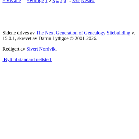
» Vis alle
«Forrige
1
2
3
4
5
6
...
33»
Neste»
Sidene drives av
The Next Generation of Genealogy Sitebuilding
v.
15.0.1, skrevet av Darrin Lythgoe © 2001-2026.
Redigert av
Sivert Nordvik
.
Bytt til standard nettsted