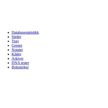
Databasestatistikk
Steder
Trær
Grener
Notater
Kilder
Arkiver
DNA tester
Bokmerker