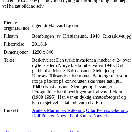
Løken (1908-1995). Han var en dyktig amatørfotograf og kan meget
vel ha tatt bildene selv
Eier av
ingeniør Hallvard Løken
original/Kilde
Filnavn
Bombingen_av_Kristiansund,_1940,_Riksarkivet.jpg
Filstørrelse
201.81k
Dimensjoner
1280 x 846
Tekst
Beskrivelse: Den tyske invasjonen innebar at 24 byer
og tettsteder i Norge ble bombet våren 1940. Det
gjaldt bl.a. Molde, Kristiansund, Steinkjer og
Namsos. Riksarkivet har mottatt 64 fotografier som
ifølge påskrift på konvolutten skal være tatt i juli
1940 i Kristiansund, Steinkjer og Levanger.
Fotografiene har tilhørt ingeniør Hallvard Løken
(1908-1995). Han var en dyktig amatørfotograf og
kan meget vel ha tatt bildene selv. Fra
Linket til
Anders Martinuss. Røkkum
;
Ottar Peders. Glærum
;
Rolf Petters. Naess
;
Paul Sarass. Næverlid