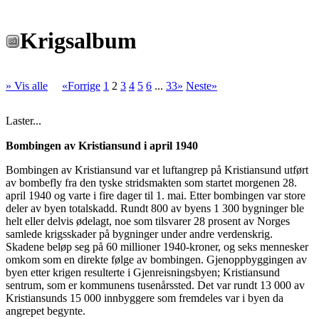
Krigsalbum
» Vis alle
«Forrige
1
2
3
4
5
6
...
33»
Neste»
Laster...
Bombingen av Kristiansund i april 1940
Bombingen av Kristiansund var et luftangrep på Kristiansund utført
av bombefly fra den tyske stridsmakten som startet morgenen 28.
april 1940 og varte i fire dager til 1. mai. Etter bombingen var store
deler av byen totalskadd. Rundt 800 av byens 1 300 bygninger ble
helt eller delvis ødelagt, noe som tilsvarer 28 prosent av Norges
samlede krigsskader på bygninger under andre verdenskrig.
Skadene beløp seg på 60 millioner 1940-kroner, og seks mennesker
omkom som en direkte følge av bombingen. Gjenoppbyggingen av
byen etter krigen resulterte i Gjenreisningsbyen; Kristiansund
sentrum, som er kommunens tusenårssted. Det var rundt 13 000 av
Kristiansunds 15 000 innbyggere som fremdeles var i byen da
angrepet begynte.