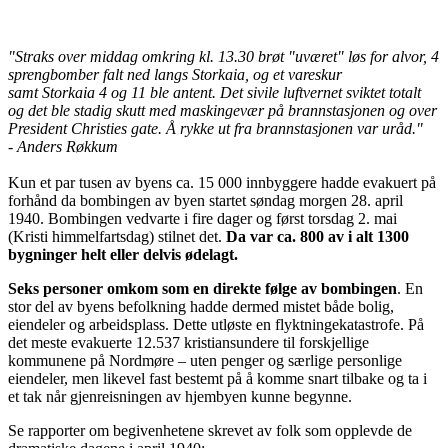
"Straks over middag omkring kl. 13.30 brøt "uværet" løs for alvor, 4
sprengbomber falt ned langs Storkaia, og et vareskur
samt Storkaia 4 og 11 ble antent. Det sivile luftvernet sviktet totalt
og det ble stadig skutt med maskingevær på brannstasjonen og over
President Christies gate. Å rykke ut fra brannstasjonen var uråd."
- Anders Røkkum
Kun et par tusen av byens ca. 15 000 innbyggere hadde evakuert på
forhånd da bombingen av byen startet søndag morgen 28. april
1940. Bombingen vedvarte i fire dager og først torsdag 2. mai
(Kristi himmelfartsdag) stilnet det.
Da var ca. 800 av i alt 1300
bygninger helt eller delvis ødelagt.
Seks personer omkom som en direkte følge av bombingen
. En
stor del av byens befolkning hadde dermed mistet både bolig,
eiendeler og arbeidsplass. Dette utløste en flyktningekatastrofe. På
det meste evakuerte 12.537 kristiansundere til forskjellige
kommunene på Nordmøre – uten penger og særlige personlige
eiendeler, men likevel fast bestemt på å komme snart tilbake og ta i
et tak når gjenreisningen av hjembyen kunne begynne.
Se rapporter om begivenhetene skrevet av folk som opplevde de