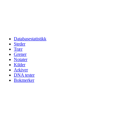
Databasestatistikk
Steder
Trær
Grener
Notater
Kilder
Arkiver
DNA tester
Bokmerker