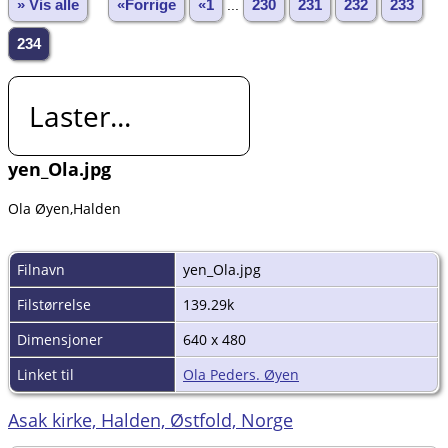
» Vis alle
«Forrige
«1
...
230
231
232
233
234
Laster...
yen_Ola.jpg
Ola Øyen,Halden
Filnavn
yen_Ola.jpg
Filstørrelse
139.29k
Dimensjoner
640 x 480
Linket til
Ola Peders. Øyen
Asak kirke, Halden, Østfold, Norge