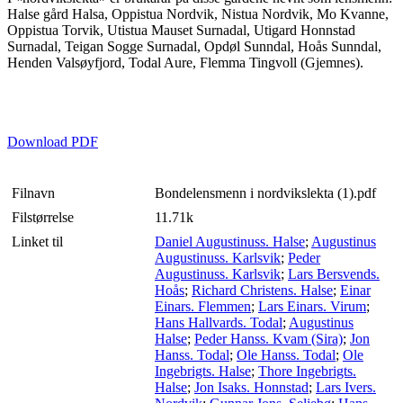
Halse gård Halsa, Oppistua Nordvik, Nistua Nordvik, Mo Kvanne,
Oppistua Torvik, Utistua Mauset Surnadal, Utigard Honnstad
Surnadal, Teigan Sogge Surnadal, Opdøl Sunndal, Hoås Sunndal,
Henden Valsøyfjord, Todal Aure, Flemma Tingvoll (Gjemnes).
Download PDF
Filnavn
Bondelensmenn i nordvikslekta (1).pdf
Filstørrelse
11.71k
Linket til
Daniel Augustinuss. Halse
;
Augustinus
Augustinuss. Karlsvik
;
Peder
Augustinuss. Karlsvik
;
Lars Bersvends.
Hoås
;
Richard Christens. Halse
;
Einar
Einars. Flemmen
;
Lars Einars. Virum
;
Hans Hallvards. Todal
;
Augustinus
Halse
;
Peder Hanss. Kvam (Sira)
;
Jon
Hanss. Todal
;
Ole Hanss. Todal
;
Ole
Ingebrigts. Halse
;
Thore Ingebrigts.
Halse
;
Jon Isaks. Honnstad
;
Lars Ivers.