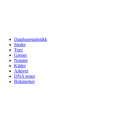
Databasestatistikk
Steder
Trær
Grener
Notater
Kilder
Arkiver
DNA tester
Bokmerker