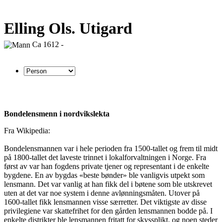
Elling Ols. Utigard
Ca 1612 -
Bondelensmenn i nordvikslekta
Fra Wikipedia:
Bondelensmannen var i hele perioden fra 1500-tallet og frem til midt
på 1800-tallet det laveste trinnet i lokalforvaltningen i Norge. Fra
først av var han fogdens private tjener og representant i de enkelte
bygdene. En av bygdas «beste bønder» ble vanligvis utpekt som
lensmann. Det var vanlig at han fikk del i bøtene som ble utskrevet
uten at det var noe system i denne avlønningsmåten. Utover på
1600-tallet fikk lensmannen visse særretter. Det viktigste av disse
privilegiene var skattefrihet for den gården lensmannen bodde på. I
enkelte distrikter ble lensmannen fritatt for skyssplikt, og noen steder