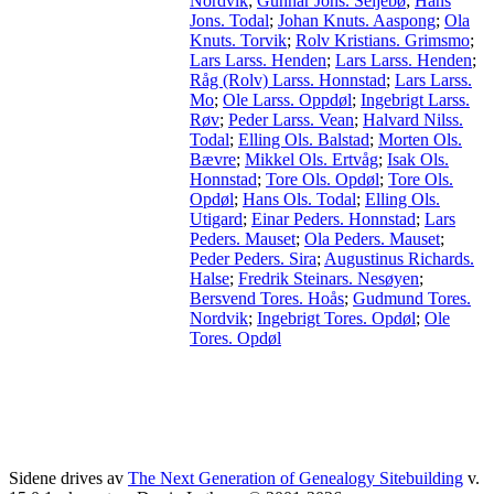
Nordvik
;
Gunnar Jons. Seljebø
;
Hans
Jons. Todal
;
Johan Knuts. Aaspong
;
Ola
Knuts. Torvik
;
Rolv Kristians. Grimsmo
;
Lars Larss. Henden
;
Lars Larss. Henden
;
Råg (Rolv) Larss. Honnstad
;
Lars Larss.
Mo
;
Ole Larss. Oppdøl
;
Ingebrigt Larss.
Røv
;
Peder Larss. Vean
;
Halvard Nilss.
Todal
;
Elling Ols. Balstad
;
Morten Ols.
Bævre
;
Mikkel Ols. Ertvåg
;
Isak Ols.
Honnstad
;
Tore Ols. Opdøl
;
Tore Ols.
Opdøl
;
Hans Ols. Todal
;
Elling Ols.
Utigard
;
Einar Peders. Honnstad
;
Lars
Peders. Mauset
;
Ola Peders. Mauset
;
Peder Peders. Sira
;
Augustinus Richards.
Halse
;
Fredrik Steinars. Nesøyen
;
Bersvend Tores. Hoås
;
Gudmund Tores.
Nordvik
;
Ingebrigt Tores. Opdøl
;
Ole
Tores. Opdøl
Sidene drives av
The Next Generation of Genealogy Sitebuilding
v.