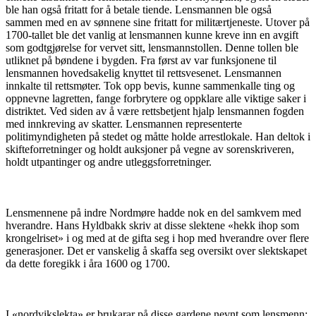
ble han også fritatt for å betale tiende. Lensmannen ble også
sammen med en av sønnene sine fritatt for militærtjeneste. Utover på
1700-tallet ble det vanlig at lensmannen kunne kreve inn en avgift
som godtgjørelse for vervet sitt, lensmannstollen. Denne tollen ble
utliknet på bøndene i bygden. Fra først av var funksjonene til
lensmannen hovedsakelig knyttet til rettsvesenet. Lensmannen
innkalte til rettsmøter. Tok opp bevis, kunne sammenkalle ting og
oppnevne lagretten, fange forbrytere og oppklare alle viktige saker i
distriktet. Ved siden av å være rettsbetjent hjalp lensmannen fogden
med innkreving av skatter. Lensmannen representerte
politimyndigheten på stedet og måtte holde arrestlokale. Han deltok i
skifteforretninger og holdt auksjoner på vegne av sorenskriveren,
holdt utpantinger og andre utleggsforretninger.
Lensmennene på indre Nordmøre hadde nok en del samkvem med
hverandre. Hans Hyldbakk skriv at disse slektene «hekk ihop som
krongelriset» i og med at de gifta seg i hop med hverandre over flere
generasjoner. Det er vanskelig å skaffa seg oversikt over slektskapet
da dette foregikk i åra 1600 og 1700.
I «nordvikslekta» er brukarar på disse gardene nevnt som lensmenn: