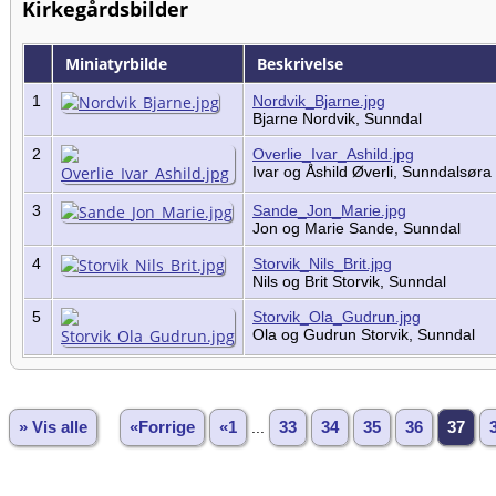
Kirkegårdsbilder
Miniatyrbilde
Beskrivelse
1
Nordvik_Bjarne.jpg
Bjarne Nordvik, Sunndal
2
Overlie_Ivar_Ashild.jpg
Ivar og Åshild Øverli, Sunndalsøra
3
Sande_Jon_Marie.jpg
Jon og Marie Sande, Sunndal
4
Storvik_Nils_Brit.jpg
Nils og Brit Storvik, Sunndal
5
Storvik_Ola_Gudrun.jpg
Ola og Gudrun Storvik, Sunndal
» Vis alle
«Forrige
«1
...
33
34
35
36
37