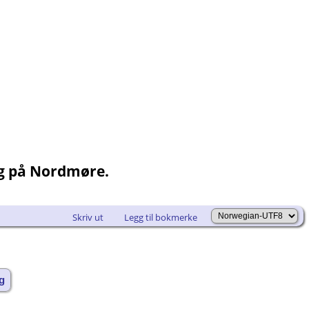
ng på Nordmøre.
Skriv ut
Legg til bokmerke
g