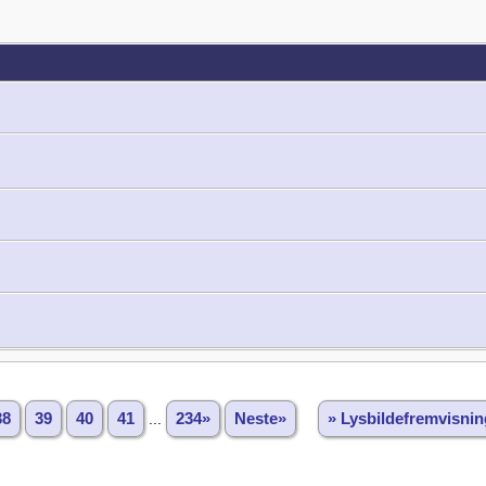
38
39
40
41
...
234»
Neste»
» Lysbildefremvisnin