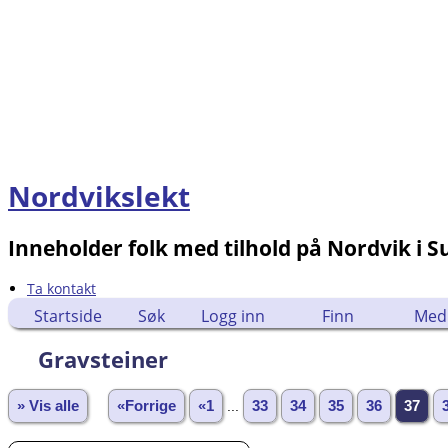
Nordvikslekt
Inneholder folk med tilhold på Nordvik i 
Ta kontakt
Startside
Søk
Logg inn
Finn
Med
Gravsteiner
» Vis alle
«Forrige
«1
...
33
34
35
36
37