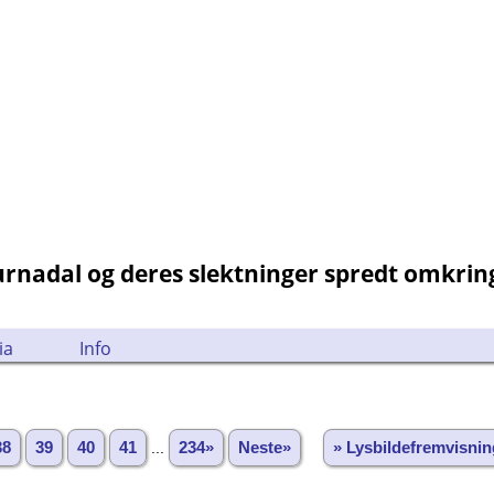
Surnadal og deres slektninger spredt omkri
ia
Info
38
39
40
41
...
234»
Neste»
» Lysbildefremvisnin