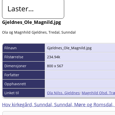
Laster...
Gjeldnes_Ole_Magnild.jpg
Ola og Magnhild Gjeldnes, Tredal, Sunndal
Filnavn
Gjeldnes_Ole_Magnild.jpg
Filstørrelse
234.94k
Dimensjoner
800 x 567
Forfatter
Opphavsrett
Linket til
Ola Nilss. Gjeldnes
;
Magnhild Olsd. Tr
Hov kirkegård, Sunndal, Sunndal, Møre og Romsdal,