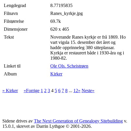
Lengdegrad
8.77195835
Filnavn
Ranes_kyrkje.jpg
Filstørrelse
69.7k
Dimensjoner
620 x 465
Tekst
Noverande Ranes kyrkje er frå 1869. Ho
vart vigsla 15. desember det året og
hadde opprinneleg 380 sitteplassar.
Kyrkja er restaurert både i 1930-åra og i
1980-82.
Linket til
Ole Ols. Scheistrøen
Album
Kirker
» Kirker
«Forrige
1
2
3
4
5
6
7
8
...
12»
Neste»
Sidene drives av
The Next Generation of Genealogy Sitebuilding
v.
15.0.1, skrevet av Darrin Lythgoe © 2001-2026.