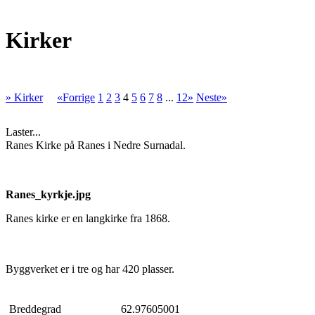
Kirker
» Kirker
«Forrige
1
2
3
4
5
6
7
8
...
12»
Neste»
Laster...
Ranes Kirke på Ranes i Nedre Surnadal.
Ranes_kyrkje.jpg
Ranes kirke er en langkirke fra 1868.
Byggverket er i tre og har 420 plasser.
Breddegrad
62.97605001