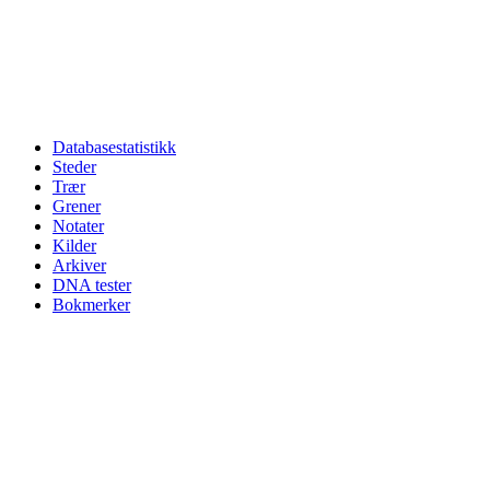
Databasestatistikk
Steder
Trær
Grener
Notater
Kilder
Arkiver
DNA tester
Bokmerker