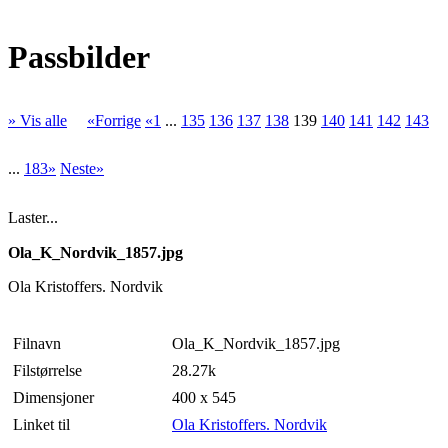
Passbilder
» Vis alle
«Forrige
«1
...
135
136
137
138
139
140
141
142
143
...
183»
Neste»
Laster...
Ola_K_Nordvik_1857.jpg
Ola Kristoffers. Nordvik
Filnavn
Ola_K_Nordvik_1857.jpg
Filstørrelse
28.27k
Dimensjoner
400 x 545
Linket til
Ola Kristoffers. Nordvik