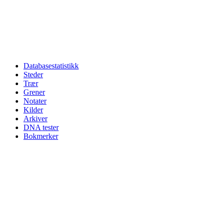
Databasestatistikk
Steder
Trær
Grener
Notater
Kilder
Arkiver
DNA tester
Bokmerker