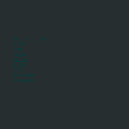
Databasestatistikk
Steder
Trær
Grener
Notater
Kilder
Arkiver
DNA tester
Bokmerker