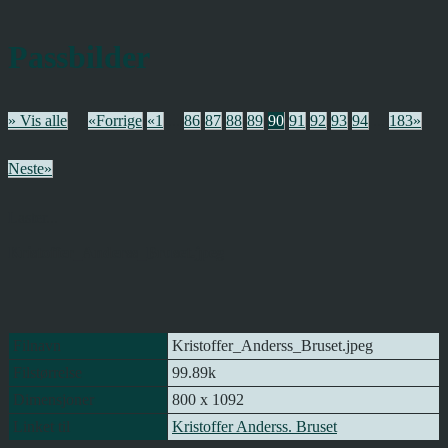
Passbilder
» Vis alle
«Forrige
«1
...
86
87
88
89
90
91
92
93
94
...
183»
Neste»
Laster...
Kristoffer_Anderss_Bruset.jpeg
Filnavn
Kristoffer_Anderss_Bruset.jpeg
Filstørrelse
99.89k
Dimensjoner
800 x 1092
Linket til
Kristoffer Anderss. Bruset