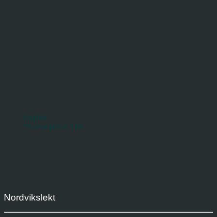
English
*Norwegian-UTF8
Nordvikslekt