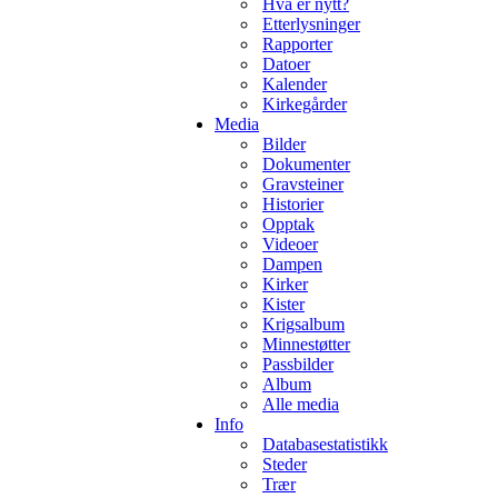
Hva er nytt?
Etterlysninger
Rapporter
Datoer
Kalender
Kirkegårder
Media
Bilder
Dokumenter
Gravsteiner
Historier
Opptak
Videoer
Dampen
Kirker
Kister
Krigsalbum
Minnestøtter
Passbilder
Album
Alle media
Info
Databasestatistikk
Steder
Trær