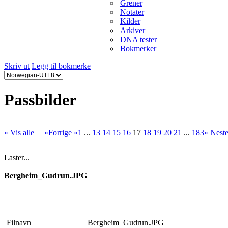
Grener
Notater
Kilder
Arkiver
DNA tester
Bokmerker
Skriv ut
Legg til bokmerke
Passbilder
» Vis alle
«Forrige
«1
...
13
14
15
16
17
18
19
20
21
...
183»
Nest
Laster...
Bergheim_Gudrun.JPG
Filnavn
Bergheim_Gudrun.JPG