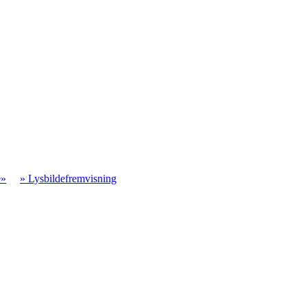
e»
» Lysbildefremvisning