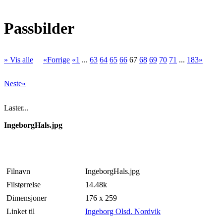
Passbilder
» Vis alle
«Forrige
«1
...
63
64
65
66
67
68
69
70
71
...
183»
Neste»
Laster...
IngeborgHals.jpg
Filnavn
IngeborgHals.jpg
Filstørrelse
14.48k
Dimensjoner
176 x 259
Linket til
Ingeborg Olsd. Nordvik