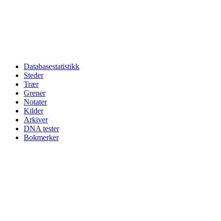
Databasestatistikk
Steder
Trær
Grener
Notater
Kilder
Arkiver
DNA tester
Bokmerker