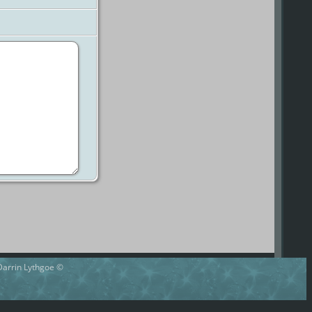
 Darrin Lythgoe ©