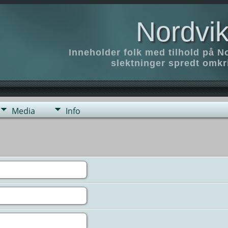
Nordvik
Inneholder folk med tilhold på N
slektninger spredt omk
Media
Info