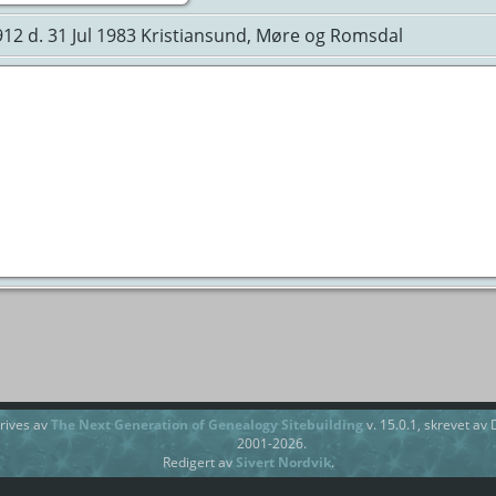
1912 d. 31 Jul 1983 Kristiansund, Møre og Romsdal
rives av
The Next Generation of Genealogy Sitebuilding
v. 15.0.1, skrevet av
2001-2026.
Redigert av
Sivert Nordvik
.