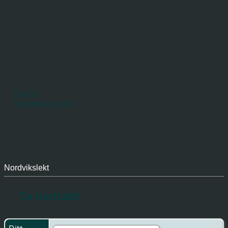
English
*Norwegian-UTF8
Nordvikslekt
Ta kontakt