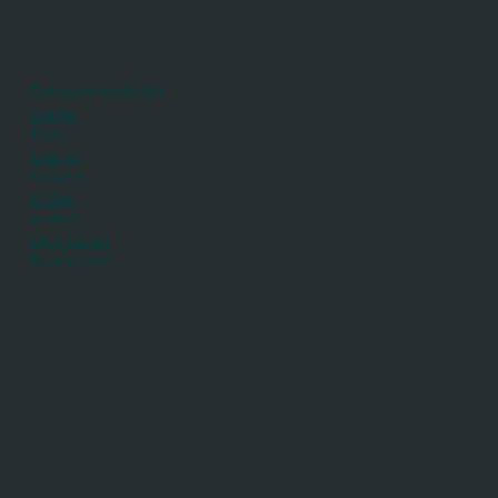
Databasestatistikk
Steder
Trær
Grener
Notater
Kilder
Arkiver
DNA tester
Bokmerker