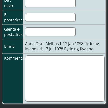
Ditt
navn:
E-
postadresse:
Gjenta e-
postadresse:
Anna Olsd. Melhus f. 12 Jan 1898 Rydning
Emne:
Kvanne d. 17 Jul 1978 Rydning Kvanne
Kommentarer: