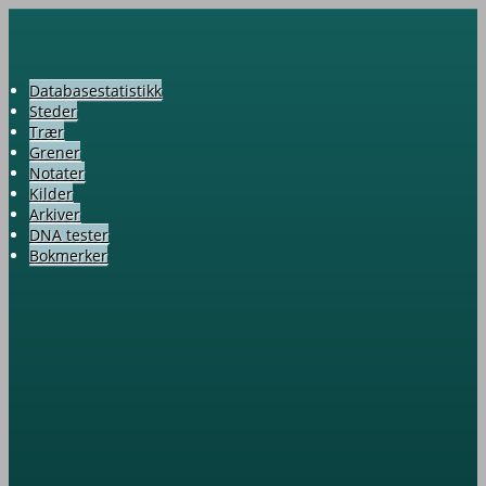
Databasestatistikk
Steder
Trær
Grener
Notater
Kilder
Arkiver
DNA tester
Bokmerker