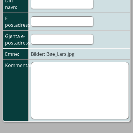
Ditt
navn:
E-
postadresse:
Gjenta e-
postadresse:
Emne:
Bilder: Bøe_Lars.jpg
Kommentarer: