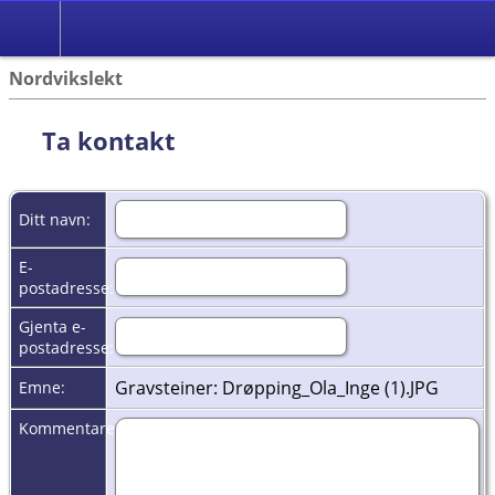
Nordvikslekt
Ta kontakt
Ditt navn:
E-
postadresse:
Gjenta e-
postadresse:
Gravsteiner: Drøpping_Ola_Inge (1).JPG
Emne:
Kommentarer: