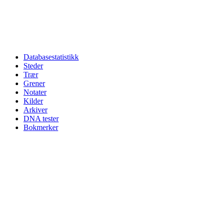
Databasestatistikk
Steder
Trær
Grener
Notater
Kilder
Arkiver
DNA tester
Bokmerker