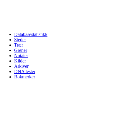
Databasestatistikk
Steder
Trær
Grener
Notater
Kilder
Arkiver
DNA tester
Bokmerker