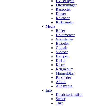
Hva er nytt?
Etterlysninger
Rapporter
Datoer
Kalender
Kirkegårder
Media
Bilder
Dokumenter
Gravsteiner
Historier
Opptak
Videoer
Dampen
Kirker
Kister
Krigsalbum
Minnestøtter
Passbilder
Album
Alle media
Info
Databasestatistikk
Steder
Trær