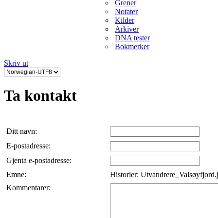
Grener
Notater
Kilder
Arkiver
DNA tester
Bokmerker
Skriv ut
Ta kontakt
Ditt navn:
E-postadresse:
Gjenta e-postadresse:
Emne:
Historier: Utvandrere_Valsøyfjord.
Kommentarer: