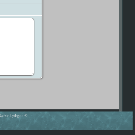
 Darrin Lythgoe ©