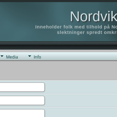
Nordvik
Inneholder folk med tilhold på N
slektninger spredt omk
Media
Info