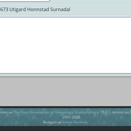
1673 Utigard Honnstad Surnadal
rives av
The Next Generation of Genealogy Sitebuilding
v. 15.0.1, skrevet av
2001-2026.
Redigert av
Sivert Nordvik
.