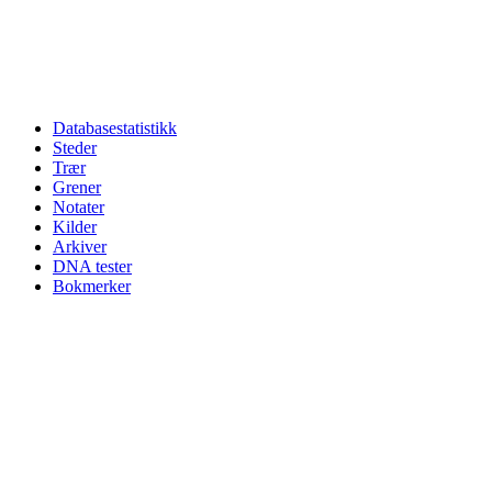
Databasestatistikk
Steder
Trær
Grener
Notater
Kilder
Arkiver
DNA tester
Bokmerker