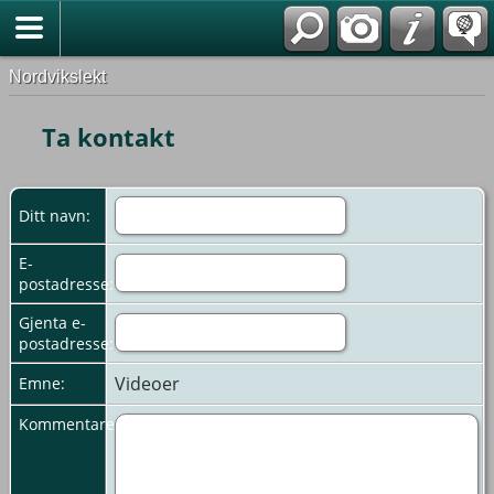
Nordvikslekt
Ta kontakt
Ditt navn:
E-
postadresse:
Gjenta e-
postadresse:
Videoer
Emne:
Kommentarer: