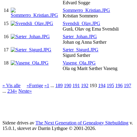
Edvard Sogge
14
Sommerro_Kristian.JPG
Kristian Sommero
15
Svendsli_Olav.JPG
Gurå, Olav og Erna Svendsli
16
Sæter_Johan.JPG
Johan og Anna Sæther
17
Sæter_Sigurd.JPG
Sigurd Sæther
18
Vaseng_Ola.JPG
Ola og Marit Sæther Vaseng
» Vis alle
«Forrige
«1
...
189
190
191
192
193
194
195
196
197
...
234»
Neste»
Sidene drives av
The Next Generation of Genealogy Sitebuilding
v.
15.0.1, skrevet av Darrin Lythgoe © 2001-2026.