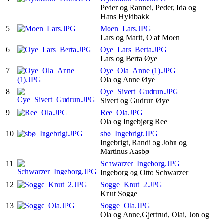
Peder og Rannei, Peder, Ida og
Hans Hyldbakk
5
Moen_Lars.JPG
Lars og Marit, Olaf Moen
6
Oye_Lars_Berta.JPG
Lars og Berta Øye
7
Oye_Ola_Anne (1).JPG
Ola og Anne Øye
8
Oye_Sivert_Gudrun.JPG
Sivert og Gudrun Øye
9
Ree_Ola.JPG
Ola og Ingebjørg Ree
10
sbø_Ingebrigt.JPG
Ingebrigt, Randi og John og
Martinus Aasbø
11
Schwarzer_Ingeborg.JPG
Ingeborg og Otto Schwarzer
12
Sogge_Knut_2.JPG
Knut Sogge
13
Sogge_Ola.JPG
Ola og Anne,Gjertrud, Olai, Jon og