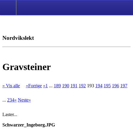
Nordvikslekt
Gravsteiner
» Vis alle
«Forrige
«1
...
189
190
191
192
193
194
195
196
197
...
234»
Neste»
Laster...
Schwarzer_Ingeborg.JPG