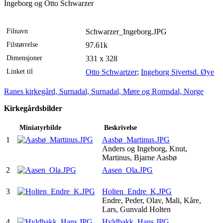
Ingeborg og Otto Schwarzer
Filnavn
Schwarzer_Ingeborg.JPG
Filstørrelse
97.61k
Dimensjoner
331 x 328
Linket til
Otto Schwartzer
;
Ingeborg Sivertsd. Øye
Ranes kirkegård, Surnadal, Surnadal, Møre og Romsdal, Norge
Kirkegårdsbilder
Miniatyrbilde
Beskrivelse
1
Aasbø_Martinus.JPG
Anders og Ingeborg, Knut,
Martinus, Bjarne Aasbø
2
Aasen_Ola.JPG
3
Holten_Endre_K.JPG
Endre, Peder, Olav, Mali, Kåre,
Lars, Gunvald Holten
4
Hyldbakk_Hans.JPG