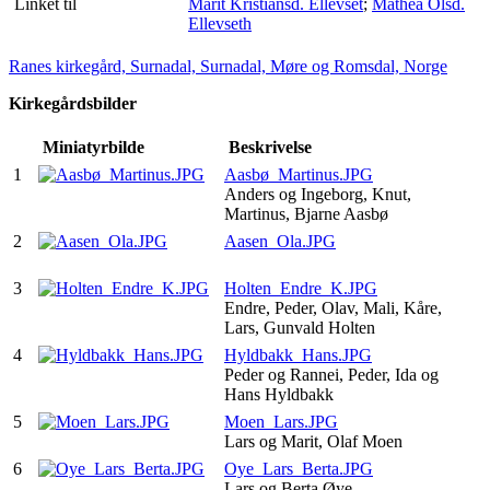
Linket til
Marit Kristiansd. Ellevset
;
Mathea Olsd.
Ellevseth
Ranes kirkegård, Surnadal, Surnadal, Møre og Romsdal, Norge
Kirkegårdsbilder
Miniatyrbilde
Beskrivelse
1
Aasbø_Martinus.JPG
Anders og Ingeborg, Knut,
Martinus, Bjarne Aasbø
2
Aasen_Ola.JPG
3
Holten_Endre_K.JPG
Endre, Peder, Olav, Mali, Kåre,
Lars, Gunvald Holten
4
Hyldbakk_Hans.JPG
Peder og Rannei, Peder, Ida og
Hans Hyldbakk
5
Moen_Lars.JPG
Lars og Marit, Olaf Moen
6
Oye_Lars_Berta.JPG
Lars og Berta Øye