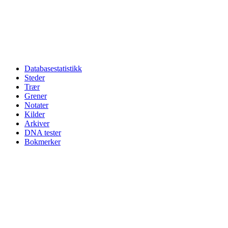
Databasestatistikk
Steder
Trær
Grener
Notater
Kilder
Arkiver
DNA tester
Bokmerker