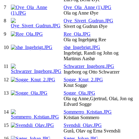
7
Oye_Ola_Anne (1).JPG
Ola og Anne Øye
8
Oye_Sivert_Gudrun.JPG
Sivert og Gudrun Øye
9
Ree_Ola.JPG
Ola og Ingebjørg Ree
10
sbø_Ingebrigt.JPG
Ingebrigt, Randi og John og
Martinus Aasbø
11
Schwarzer_Ingeborg.JPG
Ingeborg og Otto Schwarzer
12
Sogge_Knut_2.JPG
Knut Sogge
13
Sogge_Ola.JPG
Ola og Anne,Gjertrud, Olai, Jon og
Edvard Sogge
14
Sommerro_Kristian.JPG
Kristian Sommero
15
Svendsli_Olav.JPG
Gurå, Olav og Erna Svendsli
16
Sæter_Johan.JPG