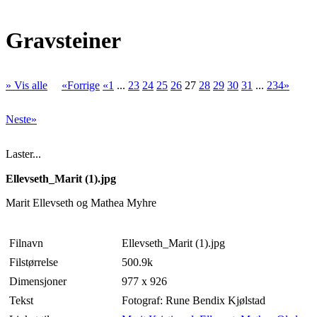
Gravsteiner
» Vis alle
«Forrige
«1
...
23
24
25
26
27
28
29
30
31
...
234»
Neste»
Laster...
Ellevseth_Marit (1).jpg
Marit Ellevseth og Mathea Myhre
Filnavn
Ellevseth_Marit (1).jpg
Filstørrelse
500.9k
Dimensjoner
977 x 926
Tekst
Fotograf: Rune Bendix Kjølstad