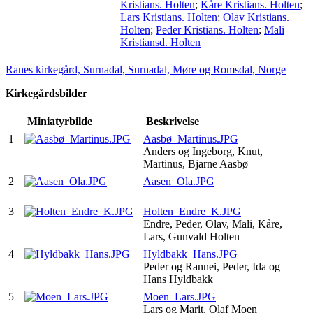
Kristians. Holten
;
Kåre Kristians. Holten
;
Lars Kristians. Holten
;
Olav Kristians.
Holten
;
Peder Kristians. Holten
;
Mali
Kristiansd. Holten
Ranes kirkegård, Surnadal, Surnadal, Møre og Romsdal, Norge
Kirkegårdsbilder
Miniatyrbilde
Beskrivelse
1
Aasbø_Martinus.JPG
Anders og Ingeborg, Knut,
Martinus, Bjarne Aasbø
2
Aasen_Ola.JPG
3
Holten_Endre_K.JPG
Endre, Peder, Olav, Mali, Kåre,
Lars, Gunvald Holten
4
Hyldbakk_Hans.JPG
Peder og Rannei, Peder, Ida og
Hans Hyldbakk
5
Moen_Lars.JPG
Lars og Marit, Olaf Moen