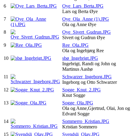
6
Oye_Lars_Berta.JPG
Lars og Berta Øye
7
Oye_Ola_Anne (1).JPG
Ola og Anne Øye
8
Oye_Sivert_Gudrun.JPG
Sivert og Gudrun Øye
9
Ree_Ola.JPG
Ola og Ingebjørg Ree
10
sbø_Ingebrigt.JPG
Ingebrigt, Randi og John og
Martinus Aasbø
11
Schwarzer_Ingeborg.JPG
Ingeborg og Otto Schwarzer
12
Sogge_Knut_2.JPG
Knut Sogge
13
Sogge_Ola.JPG
Ola og Anne,Gjertrud, Olai, Jon og
Edvard Sogge
14
Sommerro_Kristian.JPG
Kristian Sommero
15
Svendsli_Olav.JPG