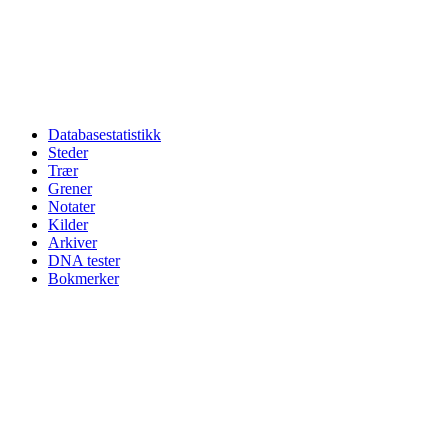
Databasestatistikk
Steder
Trær
Grener
Notater
Kilder
Arkiver
DNA tester
Bokmerker