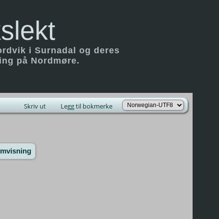
slekt
ordvik i Surnadal og deres
ring på Nordmøre.
Skriv ut
Legg til bokmerke
emvisning