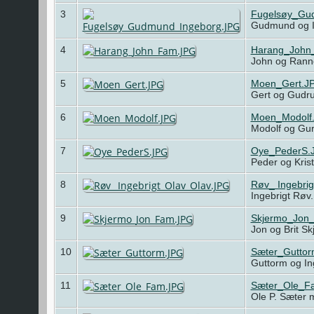
3
Fugelsøy_Gu
Gudmund og I
4
Harang_John
John og Rann
5
Moen_Gert.J
Gert og Gudr
6
Moen_Modolf
Modolf og Gu
7
Oye_PederS.
Peder og Kris
8
Røv_ Ingebri
Ingebrigt Røv
9
Skjermo_Jon
Jon og Brit S
10
Sæter_Gutto
Guttorm og I
11
Sæter_Ole_F
Ole P. Sæter 