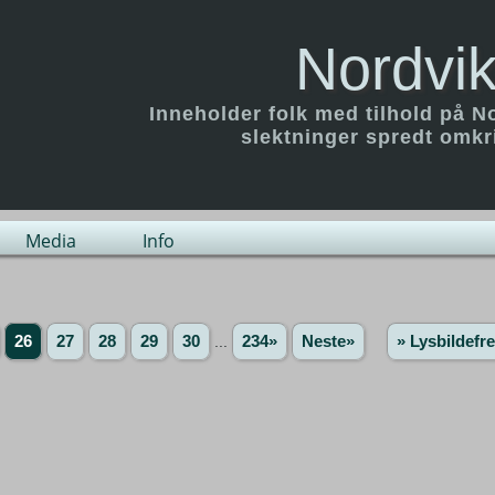
Nordvik
Inneholder folk med tilhold på N
slektninger spredt omk
Media
Info
26
27
28
29
30
...
234»
Neste»
» Lysbildefr