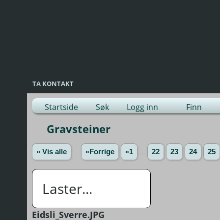
TA KONTAKT
Startside
Søk
Logg inn
Finn
Gravsteiner
» Vis alle
«Forrige
«1
...
22
23
24
25
Laster...
Eidsli_Sverre.JPG