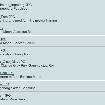
dmund_Ingeborg.JPG
ngeborg Fugelsøy
_Fam.JPG
ei Harang med fam, Heimistua Harang
PG
un Moen, Austistua Moen
.JPG
rå Moen, Solstad Solem
JPG
tine Øye, Granly Røv
gt_Olav_Olav.JPG
. Olav og Olav Røv, Gammelstua Røv
_Fam.JPG
kjermo m/fam. Børstua Moen
rm.JPG
ngeborg Sæter, Sagalund
am.JPG
m/fam. Øvre Sæter