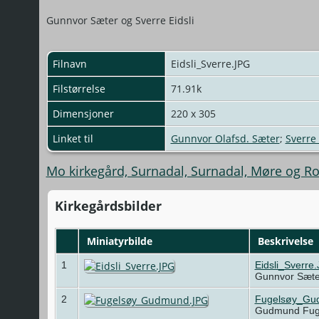
Gunnvor Sæter og Sverre Eidsli
Filnavn
Eidsli_Sverre.JPG
Filstørrelse
71.91k
Dimensjoner
220 x 305
Linket til
Gunnvor Olafsd. Sæter
;
Sverre 
Mo kirkegård, Surnadal, Surnadal, Møre og R
Kirkegårdsbilder
Miniatyrbilde
Beskrivelse
1
Eidsli_Sverre
Gunnvor Sæter
2
Fugelsøy_Gu
Gudmund Fug