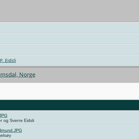
P. Eidsli
omsdal, Norge
.JPG
 og Sverre Eidsli
dmund.JPG
elsøy