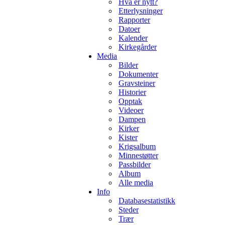
Hva er nytt?
Etterlysninger
Rapporter
Datoer
Kalender
Kirkegårder
Media
Bilder
Dokumenter
Gravsteiner
Historier
Opptak
Videoer
Dampen
Kirker
Kister
Krigsalbum
Minnestøtter
Passbilder
Album
Alle media
Info
Databasestatistikk
Steder
Trær