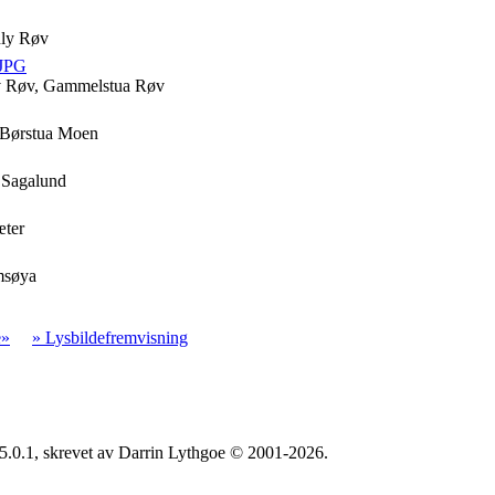
nly Røv
.JPG
av Røv, Gammelstua Røv
. Børstua Moen
, Sagalund
æter
amsøya
e»
» Lysbildefremvisning
5.0.1, skrevet av Darrin Lythgoe © 2001-2026.