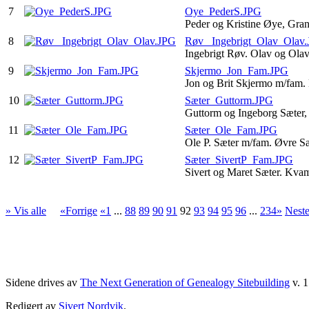
7
Oye_PederS.JPG
Peder og Kristine Øye, Gra
8
Røv_ Ingebrigt_Olav_Olav
Ingebrigt Røv. Olav og Ol
9
Skjermo_Jon_Fam.JPG
Jon og Brit Skjermo m/fam
10
Sæter_Guttorm.JPG
Guttorm og Ingeborg Sæter
11
Sæter_Ole_Fam.JPG
Ole P. Sæter m/fam. Øvre S
12
Sæter_SivertP_Fam.JPG
Sivert og Maret Sæter. Kv
» Vis alle
«Forrige
«1
...
88
89
90
91
92
93
94
95
96
...
234»
Nest
Sidene drives av
The Next Generation of Genealogy Sitebuilding
v. 1
Redigert av
Sivert Nordvik
.