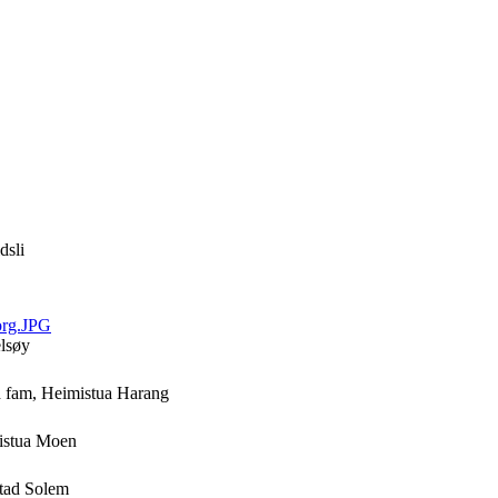
dsli
rg.JPG
elsøy
 fam, Heimistua Harang
tistua Moen
stad Solem