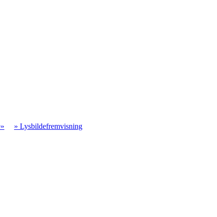
e»
» Lysbildefremvisning