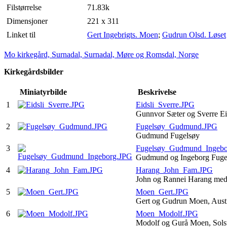
Filstørrelse
71.83k
Dimensjoner
221 x 311
Linket til
Gert Ingebrigts. Moen
;
Gudrun Olsd. Løset
Mo kirkegård, Surnadal, Surnadal, Møre og Romsdal, Norge
Kirkegårdsbilder
Miniatyrbilde
Beskrivelse
1
Eidsli_Sverre.JPG
Gunnvor Sæter og Sverre Ei
2
Fugelsøy_Gudmund.JPG
Gudmund Fugelsøy
3
Fugelsøy_Gudmund_Ingebo
Gudmund og Ingeborg Fug
4
Harang_John_Fam.JPG
John og Rannei Harang med
5
Moen_Gert.JPG
Gert og Gudrun Moen, Aus
6
Moen_Modolf.JPG
Modolf og Gurå Moen, Sol