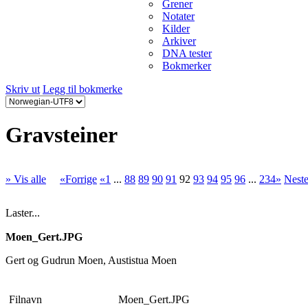
Grener
Notater
Kilder
Arkiver
DNA tester
Bokmerker
Skriv ut
Legg til bokmerke
Gravsteiner
» Vis alle
«Forrige
«1
...
88
89
90
91
92
93
94
95
96
...
234»
Nest
Laster...
Moen_Gert.JPG
Gert og Gudrun Moen, Austistua Moen
Filnavn
Moen_Gert.JPG