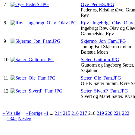
7
Oye_PederS.JPG
Peder og Kristine Øye, Gran
Røv
8
Røv_ Ingebrigt_Olav_Olav
Ingebrigt Røv. Olav og Ola
Gammelstua Røv
9
Skjermo_Jon_Fam.JPG
Jon og Brit Skjermo m/fam.
Børstua Moen
10
Sæter_Guttorm.JPG
Guttorm og Ingeborg Sæter,
Sagalund
11
Sæter_Ole_Fam.JPG
Ole P. Sæter m/fam. Øvre S
12
Sæter_SivertP_Fam.JPG
Sivert og Maret Sæter. Kv
» Vis alle
«Forrige
«1
...
214
215
216
217
218
219
220
221
222
...
234»
Neste»