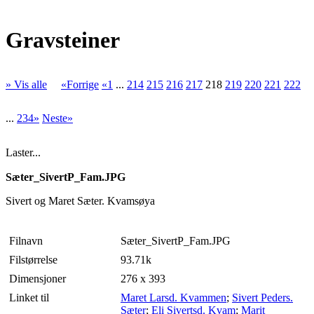
Gravsteiner
» Vis alle
«Forrige
«1
...
214
215
216
217
218
219
220
221
222
...
234»
Neste»
Laster...
Sæter_SivertP_Fam.JPG
Sivert og Maret Sæter. Kvamsøya
Filnavn
Sæter_SivertP_Fam.JPG
Filstørrelse
93.71k
Dimensjoner
276 x 393
Linket til
Maret Larsd. Kvammen
;
Sivert Peders.
Sæter
;
Eli Sivertsd. Kvam
;
Marit