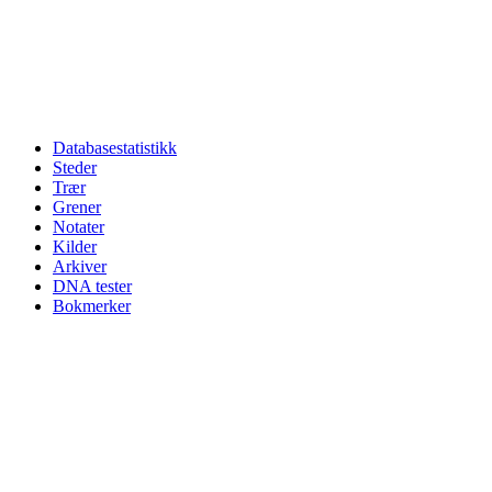
Databasestatistikk
Steder
Trær
Grener
Notater
Kilder
Arkiver
DNA tester
Bokmerker