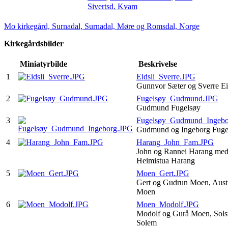
Sivertsd. Kvam
Mo kirkegård, Surnadal, Surnadal, Møre og Romsdal, Norge
Kirkegårdsbilder
Miniatyrbilde
Beskrivelse
1
Eidsli_Sverre.JPG
Gunnvor Sæter og Sverre Ei
2
Fugelsøy_Gudmund.JPG
Gudmund Fugelsøy
3
Fugelsøy_Gudmund_Ingebo
Gudmund og Ingeborg Fug
4
Harang_John_Fam.JPG
John og Rannei Harang med
Heimistua Harang
5
Moen_Gert.JPG
Gert og Gudrun Moen, Aust
Moen
6
Moen_Modolf.JPG
Modolf og Gurå Moen, Sols
Solem