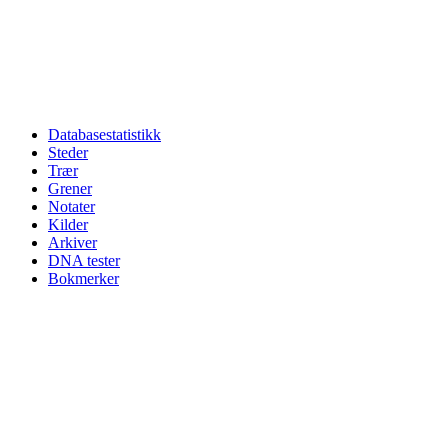
Databasestatistikk
Steder
Trær
Grener
Notater
Kilder
Arkiver
DNA tester
Bokmerker