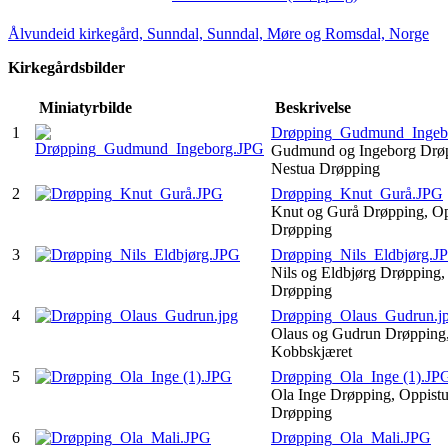
Ålvundeid kirkegård, Sunndal, Sunndal, Møre og Romsdal, Norge
Kirkegårdsbilder
Miniatyrbilde
Beskrivelse
1
Drøpping_Gudmund_Ingeb
Gudmund og Ingeborg Drø
Nestua Drøpping
2
Drøpping_Knut_Gurå.JPG
Knut og Gurå Drøpping, Op
Drøpping
3
Drøpping_Nils_Eldbjørg.J
Nils og Eldbjørg Drøpping,
Drøpping
4
Drøpping_Olaus_Gudrun.j
Olaus og Gudrun Drøpping
Kobbskjæret
5
Drøpping_Ola_Inge (1).JP
Ola Inge Drøpping, Oppist
Drøpping
6
Drøpping_Ola_Mali.JPG