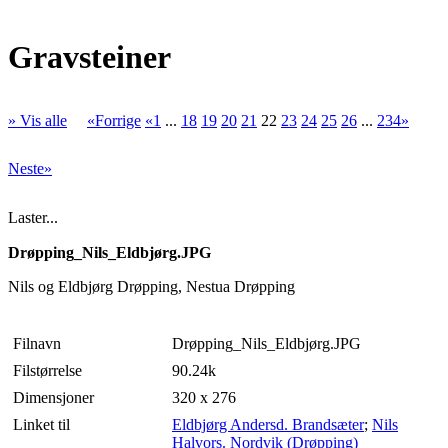
Gravsteiner
» Vis alle
«Forrige
«1
...
18
19
20
21
22
23
24
25
26
...
234»
Neste»
Laster...
Drøpping_Nils_Eldbjørg.JPG
Nils og Eldbjørg Drøpping, Nestua Drøpping
Filnavn
Drøpping_Nils_Eldbjørg.JPG
Filstørrelse
90.24k
Dimensjoner
320 x 276
Linket til
Eldbjørg Andersd. Brandsæter
;
Nils
Halvors. Nordvik (Drøpping)