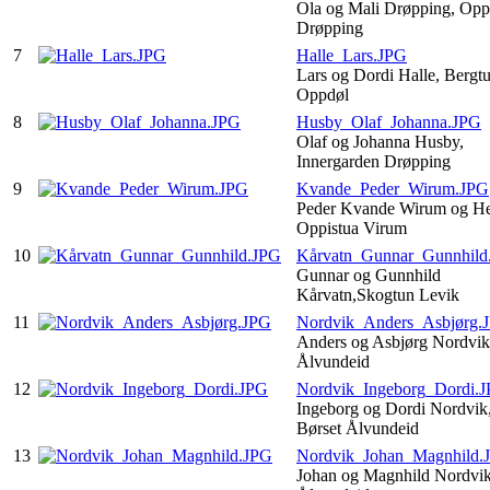
Ola og Mali Drøpping, Opp
Drøpping
7
Halle_Lars.JPG
Lars og Dordi Halle, Bergt
Oppdøl
8
Husby_Olaf_Johanna.JPG
Olaf og Johanna Husby,
Innergarden Drøpping
9
Kvande_Peder_Wirum.JPG
Peder Kvande Wirum og He
Oppistua Virum
10
Kårvatn_Gunnar_Gunnhild
Gunnar og Gunnhild
Kårvatn,Skogtun Levik
11
Nordvik_Anders_Asbjørg.
Anders og Asbjørg Nordvik,
Ålvundeid
12
Nordvik_Ingeborg_Dordi.
Ingeborg og Dordi Nordvik,
Børset Ålvundeid
13
Nordvik_Johan_Magnhild.
Johan og Magnhild Nordvik