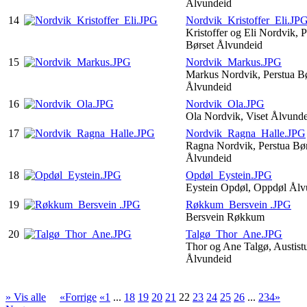
Ålvundeid
14
Nordvik_Kristoffer_Eli.JP
Kristoffer og Eli Nordvik, P
Børset Ålvundeid
15
Nordvik_Markus.JPG
Markus Nordvik, Perstua Bø
Ålvundeid
16
Nordvik_Ola.JPG
Ola Nordvik, Viset Ålvund
17
Nordvik_Ragna_Halle.JPG
Ragna Nordvik, Perstua Bør
Ålvundeid
18
Opdøl_Eystein.JPG
Eystein Opdøl, Oppdøl Ål
19
Røkkum_Bersvein .JPG
Bersvein Røkkum
20
Talgø_Thor_Ane.JPG
Thor og Ane Talgø, Austistu
Ålvundeid
» Vis alle
«Forrige
«1
...
18
19
20
21
22
23
24
25
26
...
234»