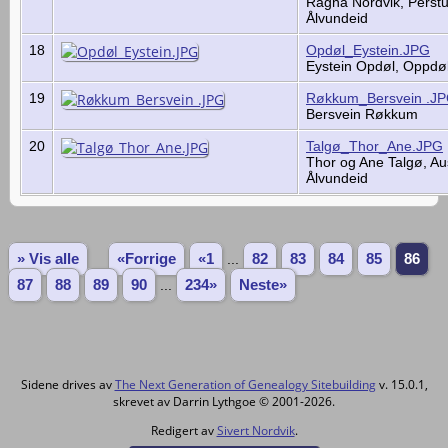
Ragna Nordvik, Perst
Ålvundeid
18
Opdøl_Eystein.JPG
Eystein Opdøl, Oppdø
19
Røkkum_Bersvein .J
Bersvein Røkkum
20
Talgø_Thor_Ane.JPG
Thor og Ane Talgø, Aus
Ålvundeid
» Vis alle
«Forrige
«1
...
82
83
84
85
86
87
88
89
90
...
234»
Neste»
Sidene drives av
The Next Generation of Genealogy Sitebuilding
v. 15.0.1,
skrevet av Darrin Lythgoe © 2001-2026.
Redigert av
Sivert Nordvik
.