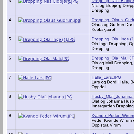
3
Drøpping_Nils_Eldbjø
Nils og Eldbjørg Drøp
Drøpping
4
Drøpping_Olaus_Gudr
Olaus og Gudrun Drøp
Kobbskjæret
5
Drøpping_Ola_Inge (
Ola Inge Drøpping, Op
Drøpping
6
Drøpping_Ola_Mali.J
Ola og Mali Drøpping,
Drøpping
7
Halle_Lars.JPG
Lars og Dordi Halle, B
Oppdøl
8
Husby_Olaf_Johanna
Olaf og Johanna Husb
Innergarden Drøppin
9
Kvande_Peder_Wiru
Peder Kvande Wirum 
Oppistua Virum