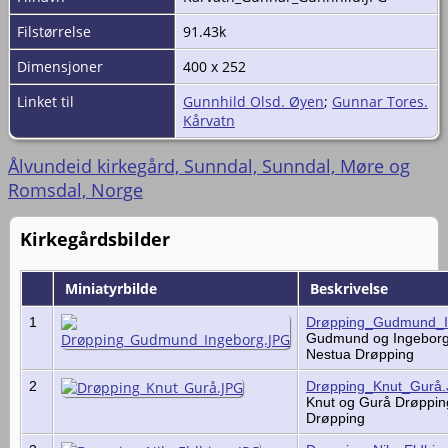
Filstørrelse
91.43k
Dimensjoner
400 x 252
Linket til
Gunnhild Olsd. Øyen
;
Gunnar Tores.
Kårvatn
Ålvundeid kirkegård, Sunndal, Sunndal, Møre og
Romsdal, Norge
Kirkegårdsbilder
Miniatyrbilde
Beskrivelse
1
Drøpping_Gudmund_I
Gudmund og Ingeborg
Nestua Drøpping
2
Drøpping_Knut_Gurå
Knut og Gurå Drøppin
Drøpping