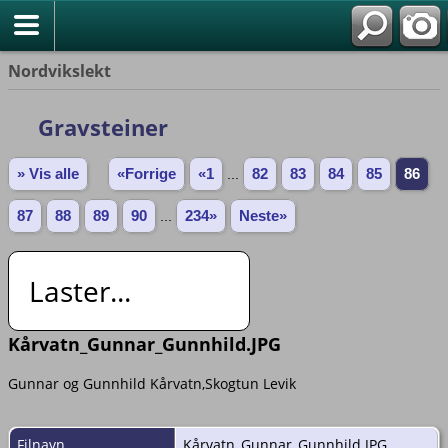
Nordvikslekt
Gravsteiner
» Vis alle
«Forrige
«1
...
82
83
84
85
86
87
88
89
90
...
234»
Neste»
Laster...
Kårvatn_Gunnar_Gunnhild.JPG
Gunnar og Gunnhild Kårvatn,Skogtun Levik
Filnavn
Kårvatn_Gunnar_Gunnhild.JPG