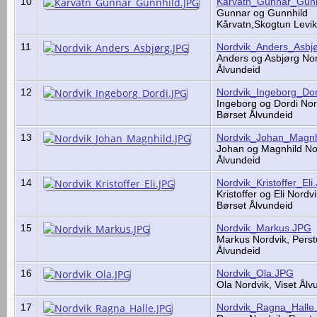
10
Kårvatn_Gunnar_Gunn
Gunnar og Gunnhild
Kårvatn,Skogtun Levi
11
Nordvik_Anders_Asbj
Anders og Asbjørg Nor
Ålvundeid
12
Nordvik_Ingeborg_Do
Ingeborg og Dordi Nor
Børset Ålvundeid
13
Nordvik_Johan_Magnh
Johan og Magnhild Nor
Ålvundeid
14
Nordvik_Kristoffer_Eli
Kristoffer og Eli Nordv
Børset Ålvundeid
15
Nordvik_Markus.JPG
Markus Nordvik, Perst
Ålvundeid
16
Nordvik_Ola.JPG
Ola Nordvik, Viset Ål
17
Nordvik_Ragna_Halle