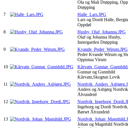
Ola og Mali Drøpping, Opp
Drøpping
7
Halle_Lars.JPG
Lars og Dordi Halle, Bergt
Oppdøl
8
Husby_Olaf_Johanna.JPG
Olaf og Johanna Husby,
Innergarden Drøpping
9
Kvande_Peder_Wirum.JPG
Peder Kvande Wirum og He
Oppistua Virum
10
Kårvatn_Gunnar_Gunnhild
Gunnar og Gunnhild
Kårvatn,Skogtun Levik
11
Nordvik_Anders_Asbjørg.
Anders og Asbjørg Nordvik,
Ålvundeid
12
Nordvik_Ingeborg_Dordi.
Ingeborg og Dordi Nordvik,
Børset Ålvundeid
13
Nordvik_Johan_Magnhild.
Johan og Magnhild Nordvik