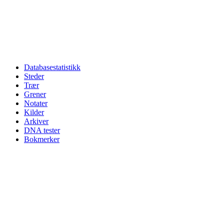
Databasestatistikk
Steder
Trær
Grener
Notater
Kilder
Arkiver
DNA tester
Bokmerker