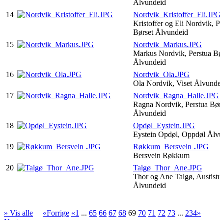
Ålvundeid
14
Nordvik_Kristoffer_Eli.JP
Kristoffer og Eli Nordvik, P
Børset Ålvundeid
15
Nordvik_Markus.JPG
Markus Nordvik, Perstua Bø
Ålvundeid
16
Nordvik_Ola.JPG
Ola Nordvik, Viset Ålvund
17
Nordvik_Ragna_Halle.JPG
Ragna Nordvik, Perstua Bør
Ålvundeid
18
Opdøl_Eystein.JPG
Eystein Opdøl, Oppdøl Ål
19
Røkkum_Bersvein .JPG
Bersvein Røkkum
20
Talgø_Thor_Ane.JPG
Thor og Ane Talgø, Austistu
Ålvundeid
» Vis alle
«Forrige
«1
...
65
66
67
68
69
70
71
72
73
...
234»