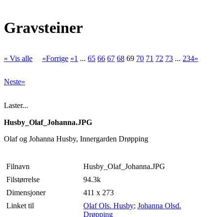
Gravsteiner
» Vis alle
«Forrige
«1
...
65
66
67
68
69
70
71
72
73
...
234»
Neste»
Laster...
Husby_Olaf_Johanna.JPG
Olaf og Johanna Husby, Innergarden Drøpping
Filnavn
Husby_Olaf_Johanna.JPG
Filstørrelse
94.3k
Dimensjoner
411 x 273
Linket til
Olaf Ols. Husby
;
Johanna Olsd.
Drøpping