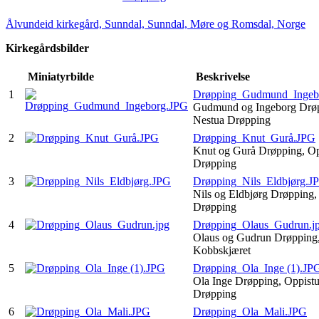
Ålvundeid kirkegård, Sunndal, Sunndal, Møre og Romsdal, Norge
Kirkegårdsbilder
Miniatyrbilde
Beskrivelse
1
Drøpping_Gudmund_Ingeb
Gudmund og Ingeborg Drø
Nestua Drøpping
2
Drøpping_Knut_Gurå.JPG
Knut og Gurå Drøpping, Op
Drøpping
3
Drøpping_Nils_Eldbjørg.J
Nils og Eldbjørg Drøpping,
Drøpping
4
Drøpping_Olaus_Gudrun.j
Olaus og Gudrun Drøpping
Kobbskjæret
5
Drøpping_Ola_Inge (1).JP
Ola Inge Drøpping, Oppist
Drøpping
6
Drøpping_Ola_Mali.JPG