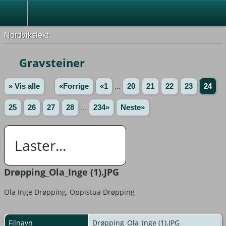
Nordvikslekt
Gravsteiner
» Vis alle
«Forrige
«1
...
20
21
22
23
24
25
26
27
28
...
234»
Neste»
Laster...
Drøpping_Ola_Inge (1).JPG
Ola Inge Drøpping, Oppistua Drøpping
Filnavn
Drøpping_Ola_Inge (1).JPG