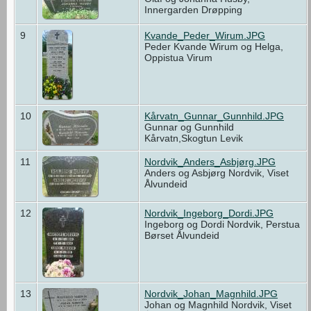
Innergarden Drøpping
9
Kvande_Peder_Wirum.JPG
Peder Kvande Wirum og Helga,
Oppistua Virum
10
Kårvatn_Gunnar_Gunnhild.JPG
Gunnar og Gunnhild
Kårvatn,Skogtun Levik
11
Nordvik_Anders_Asbjørg.JPG
Anders og Asbjørg Nordvik, Viset
Ålvundeid
12
Nordvik_Ingeborg_Dordi.JPG
Ingeborg og Dordi Nordvik, Perstua
Børset Ålvundeid
13
Nordvik_Johan_Magnhild.JPG
Johan og Magnhild Nordvik, Viset