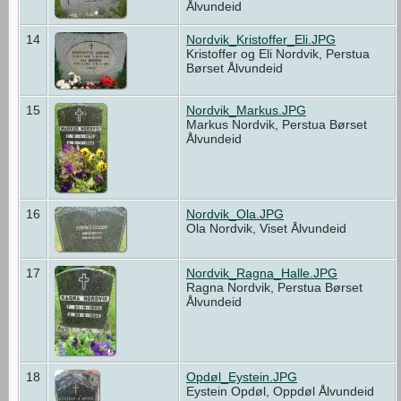
Ålvundeid
14
Nordvik_Kristoffer_Eli.JPG
Kristoffer og Eli Nordvik, Perstua
Børset Ålvundeid
15
Nordvik_Markus.JPG
Markus Nordvik, Perstua Børset
Ålvundeid
16
Nordvik_Ola.JPG
Ola Nordvik, Viset Ålvundeid
17
Nordvik_Ragna_Halle.JPG
Ragna Nordvik, Perstua Børset
Ålvundeid
18
Opdøl_Eystein.JPG
Eystein Opdøl, Oppdøl Ålvundeid