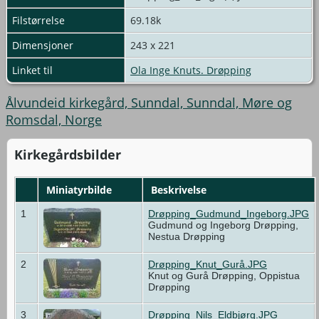
Filstørrelse
69.18k
Dimensjoner
243 x 221
Linket til
Ola Inge Knuts. Drøpping
Ålvundeid kirkegård, Sunndal, Sunndal, Møre og
Romsdal, Norge
Kirkegårdsbilder
Miniatyrbilde
Beskrivelse
1
Drøpping_Gudmund_Ingeborg.JPG
Gudmund og Ingeborg Drøpping,
Nestua Drøpping
2
Drøpping_Knut_Gurå.JPG
Knut og Gurå Drøpping, Oppistua
Drøpping
3
Drøpping_Nils_Eldbjørg.JPG