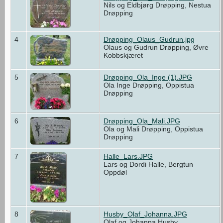
Nils og Eldbjørg Drøpping, Nestua
Drøpping
4
Drøpping_Olaus_Gudrun.jpg
Olaus og Gudrun Drøpping, Øvre
Kobbskjæret
5
Drøpping_Ola_Inge (1).JPG
Ola Inge Drøpping, Oppistua
Drøpping
6
Drøpping_Ola_Mali.JPG
Ola og Mali Drøpping, Oppistua
Drøpping
7
Halle_Lars.JPG
Lars og Dordi Halle, Bergtun
Oppdøl
8
Husby_Olaf_Johanna.JPG
Olaf og Johanna Husby,