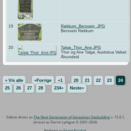
19
Røkkum_Bersvein .JPG
Bersvein Røkkum
20
Talgø_Thor_Ane.JPG
Thor og Ane Talgø, Austistua Valset
Ålvundeid
» Vis alle
«Forrige
«1
...
20
21
22
23
24
25
26
27
28
...
234»
Neste»
Sidene drives av
The Next Generation of Genealogy Sitebuilding
v. 15.0.1,
skrevet av Darrin Lythgoe © 2001-2026.
Redigert av
Sivert Nordvik
.