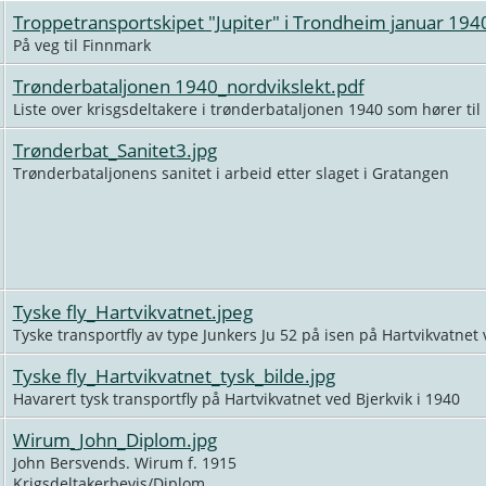
Troppetransportskipet "Jupiter" i Trondheim januar 194
På veg til Finnmark
Trønderbataljonen 1940_nordvikslekt.pdf
Liste over krisgsdeltakere i trønderbataljonen 1940 som hører til
Trønderbat_Sanitet3.jpg
Trønderbataljonens sanitet i arbeid etter slaget i Gratangen
Tyske fly_Hartvikvatnet.jpeg
Tyske transportfly av type Junkers Ju 52 på isen på Hartvikvatnet 
Tyske fly_Hartvikvatnet_tysk_bilde.jpg
Havarert tysk transportfly på Hartvikvatnet ved Bjerkvik i 1940
Wirum_John_Diplom.jpg
John Bersvends. Wirum f. 1915
Krigsdeltakerbevis/Diplom