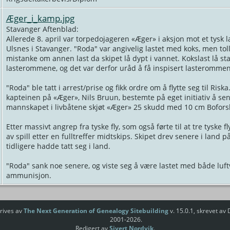
Æger_i_kamp.jpg
Stavanger Aftenblad:
Allerede 8. april var torpedojageren «Æger» i aksjon mot et tysk 
Ulsnes i Stavanger. "Roda" var angivelig lastet med koks, men tol
mistanke om annen last da skipet lå dypt i vannet. Kokslast lå sta
lasterommene, og det var derfor uråd å få inspisert lasterommen
"Roda" ble tatt i arrest/prise og fikk ordre om å flytte seg til Riska
kapteinen på «Æger», Nils Bruun, bestemte på eget initiativ å sen
mannskapet i livbåtene skjøt «Æger» 25 skudd med 10 cm Boforsk
Etter massivt angrep fra tyske fly, som også førte til at tre tyske f
av spill etter en fulltreffer midtskips. Skipet drev senere i lan
tidligere hadde tatt seg i land.
"Roda" sank noe senere, og viste seg å være lastet med både luft
ammunisjon.
rives av
The Next Generation of Genealogy Sitebuilding
v. 15.0.1, skrevet av
2001-2026.
Redigert av
Sivert Nordvik
.