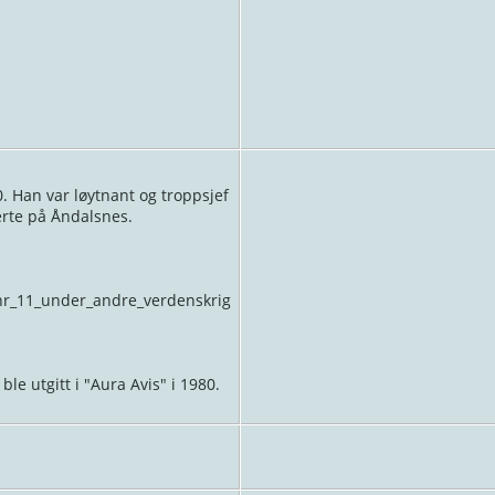
. Han var løytnant og troppsjef
erte på Åndalsnes.
_nr_11_under_andre_verdenskrig
e utgitt i "Aura Avis" i 1980.