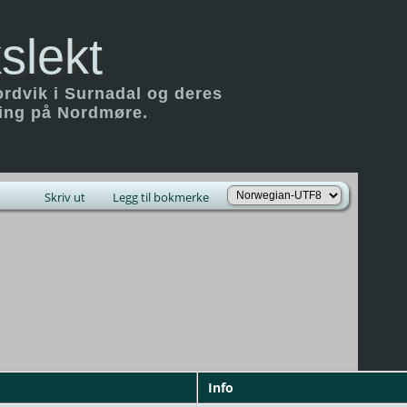
slekt
ordvik i Surnadal og deres
ring på Nordmøre.
Skriv ut
Legg til bokmerke
Info