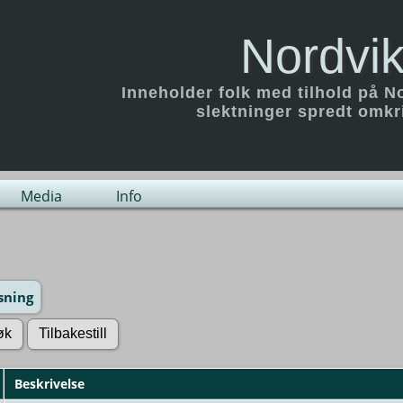
Nordvik
Inneholder folk med tilhold på N
slektninger spredt omk
Media
Info
sning
Beskrivelse