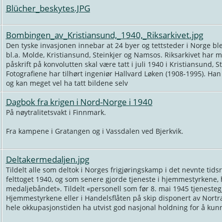
Blücher_beskytes.JPG
Bombingen_av_Kristiansund,_1940,_Riksarkivet.jpg
Den tyske invasjonen innebar at 24 byer og tettsteder i Norge bl
bl.a. Molde, Kristiansund, Steinkjer og Namsos. Riksarkivet har mo
påskrift på konvolutten skal være tatt i juli 1940 i Kristiansund, S
Fotografiene har tilhørt ingeniør Hallvard Løken (1908-1995). Han
og kan meget vel ha tatt bildene selv
Dagbok fra krigen i Nord-Norge i 1940
På nøytralitetsvakt i Finnmark.
Fra kampene i Gratangen og i Vassdalen ved Bjerkvik.
Deltakermedaljen.jpg
Tildelt alle som deltok i Norges frigjøringskamp i det nevnte tids
felttoget 1940, og som senere gjorde tjeneste i hjemmestyrkene, 
medaljebåndet». Tildelt «personell som før 8. mai 1945 tjenesteg
Hjemmestyrkene eller i Handelsflåten på skip disponert av Nort
hele okkupasjonstiden ha utvist god nasjonal holdning for å kun