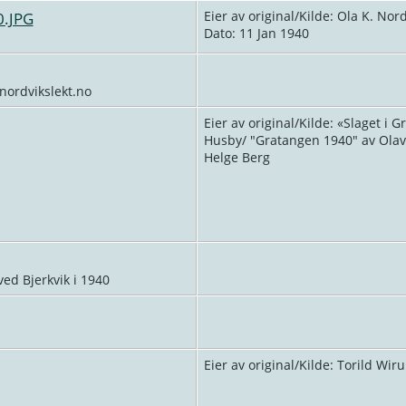
0.JPG
Eier av original/Kilde: Ola K. Nor
Dato: 11 Jan 1940
 nordvikslekt.no
Eier av original/Kilde: «Slaget i 
Husby/ "Gratangen 1940" av Olav
Helge Berg
ved Bjerkvik i 1940
Eier av original/Kilde: Torild Wir