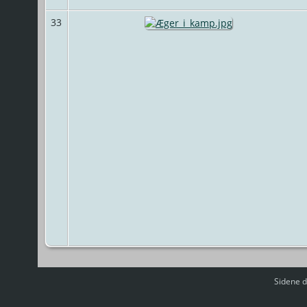
33
Sidene d