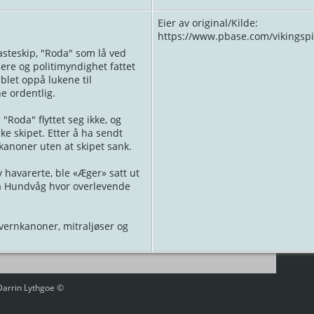
Eier av original/Kilde:
https://www.pbase.com/vikingsp
lasteskip, "Roda" som lå ved
lere og politimyndighet fattet
blet oppå lukene til
e ordentlig.
. "Roda" flyttet seg ikke, og
ke skipet. Etter å ha sendt
anoner uten at skipet sank.
ly havarerte, ble «Æger» satt ut
d på Hundvåg hvor overlevende
vernkanoner, mitraljøser og
 Darrin Lythgoe ©