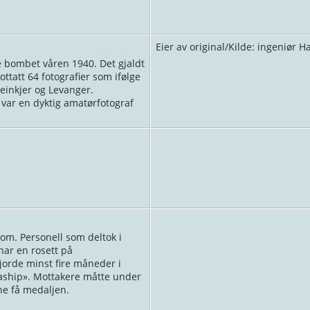
Eier av original/Kilde: ingeniør H
e bombet våren 1940. Det gjaldt
ttatt 64 fotografier som ifølge
teinkjer og Levanger.
 var en dyktig amatørfotograf
rom. Personell som deltok i
har en rosett på
jorde minst fire måneder i
raship». Mottakere måtte under
ne få medaljen.