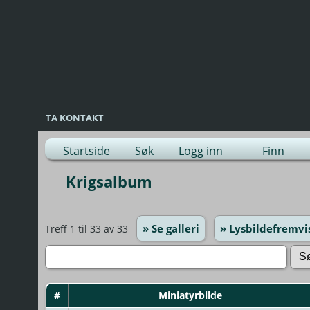
TA KONTAKT
Startside
Søk
Logg inn
Finn
Krigsalbum
» Se galleri
» Lysbildefremvi
Treff 1 til 33 av 33
#
Miniatyrbilde