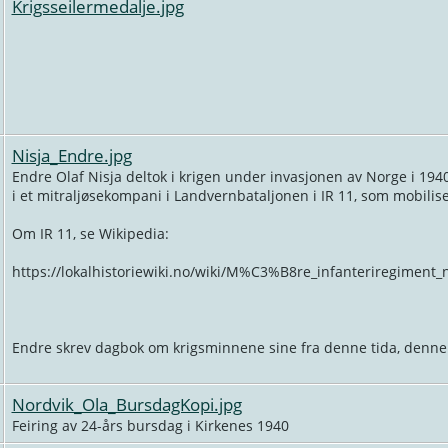
Krigsseilermedalje.jpg
Nisja_Endre.jpg
Endre Olaf Nisja deltok i krigen under invasjonen av Norge i 1940
i et mitraljøsekompani i Landvernbataljonen i IR 11, som mobilis
Om IR 11, se Wikipedia:
https://lokalhistoriewiki.no/wiki/M%C3%B8re_infanteriregiment
Endre skrev dagbok om krigsminnene sine fra denne tida, denne bl
Nordvik_Ola_BursdagKopi.jpg
Feiring av 24-års bursdag i Kirkenes 1940