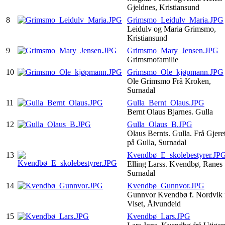
Gjeldnes, Kristiansund
8
Grimsmo_Leidulv_Maria.JPG
Leidulv og Maria Grimsmo,
Kristiansund
9
Grimsmo_Mary_Jensen.JPG
Grimsmofamilie
10
Grimsmo_Ole_kjøpmann.JPG
Ole Grimsmo Frå Kroken,
Surnadal
11
Gulla_Bernt_Olaus.JPG
Bernt Olaus Bjarnes. Gulla
12
Gulla_Olaus_B.JPG
Olaus Bernts. Gulla. Frå Gjere
på Gulla, Surnadal
13
Kvendbø_E_skolebestyrer.JP
Elling Larss. Kvendbø, Ranes
Surnadal
14
Kvendbø_Gunnvor.JPG
Gunnvor Kvendbø f. Nordvik 
Viset, Ålvundeid
15
Kvendbø_Lars.JPG