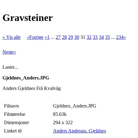
Gravsteiner
» Vis alle
«Forrige
«1
...
27
28
29
30
31
32
33
34
35
...
234»
Neste»
Laster...
Gjeldnes_Anders.JPG
Anders Gjeldnes Frå Kvalvåg
Filnavn
Gjeldnes_Anders.JPG
Filstørrelse
85.63k
Dimensjoner
294 x 322
Linket til
Anders Andreass. Gjeldnes