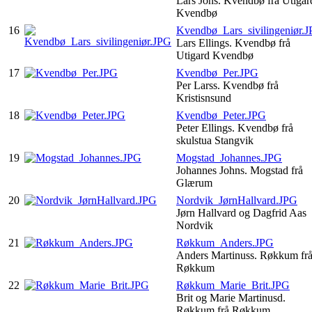
Lars Jons. Kvendbø frå Utigar
Kvendbø
16
Kvendbø_Lars_sivilingeniør.
Lars Ellings. Kvendbø frå
Utigard Kvendbø
17
Kvendbø_Per.JPG
Per Larss. Kvendbø frå
Kristisnsund
18
Kvendbø_Peter.JPG
Peter Ellings. Kvendbø frå
skulstua Stangvik
19
Mogstad_Johannes.JPG
Johannes Johns. Mogstad frå
Glærum
20
Nordvik_JørnHallvard.JPG
Jørn Hallvard og Dagfrid Aas
Nordvik
21
Røkkum_Anders.JPG
Anders Martinuss. Røkkum fr
Røkkum
22
Røkkum_Marie_Brit.JPG
Brit og Marie Martinusd.
Røkkum frå Røkkum