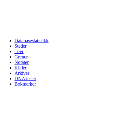
Databasestatistikk
Steder
Trær
Grener
Notater
Kilder
Arkiver
DNA tester
Bokmerker