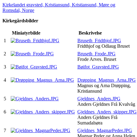
Kirkelandet gravsted, Kristiansund, Kristiansund, Møre og
Romsdal, Norge
Kirkegårdsbilder
Miniatyrbilde
Beskrivelse
1
Bruseth_Fridthjof.JPG
Fridthjof og Odlaug Bruset
2
Bruseth_Frode.JPG
Frode Arves. Bruset
3
Bøifot_Gravsted.JPG
4
Drøpping_Magnus_Arna.JPG
Magnus og Arna Drøpping,
Kristiansund
5
Gjeldnes_Anders.JPG
Anders Gjeldnes Frå Kvalvåg
6
Gjeldnes_Anders_skipper.JPG
Anders Gjeldnes Frå
Surnadalsøra
7
Gjeldnes_MagnarPeder.JPG
Magnar Peder og Anna Helen