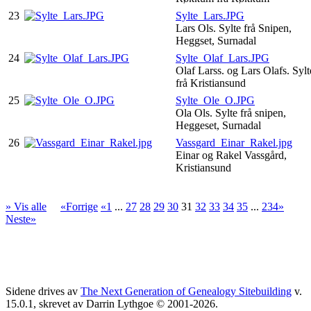
23
Sylte_Lars.JPG
Lars Ols. Sylte frå Snipen,
Heggset, Surnadal
24
Sylte_Olaf_Lars.JPG
Olaf Larss. og Lars Olafs. Sylt
frå Kristiansund
25
Sylte_Ole_O.JPG
Ola Ols. Sylte frå snipen,
Heggeset, Surnadal
26
Vassgard_Einar_Rakel.jpg
Einar og Rakel Vassgård,
Kristiansund
» Vis alle
«Forrige
«1
...
27
28
29
30
31
32
33
34
35
...
234»
Neste»
Sidene drives av
The Next Generation of Genealogy Sitebuilding
v.
15.0.1, skrevet av Darrin Lythgoe © 2001-2026.