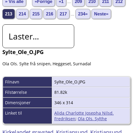
» Vis alle
«Forrige
«1
...
209
210
211
212
213
214
215
216
217
...
234»
Neste»
Laster...
Sylte_Ole_O.JPG
Ola Ols. Sylte frå snipen, Heggeset, Surnadal
Filnavn
Sylte_Ole_O.JPG
Filstørrelse
81.82k
Dimensjoner
346 x 314
Linket til
Alida Charlotte Josepha Nilsd.
Fredriksen
;
Ola Ols. Sylthe
Kirkelandet gravsted, Kristiansund, Kristiansund,