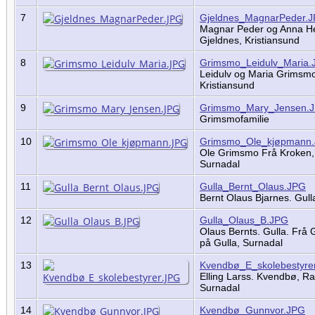
7
Gjeldnes_MagnarPeder.
Magnar Peder og Anna H
Gjeldnes, Kristiansund
8
Grimsmo_Leidulv_Maria.
Leidulv og Maria Grimsm
Kristiansund
9
Grimsmo_Mary_Jensen.
Grimsmofamilie
10
Grimsmo_Ole_kjøpmann
Ole Grimsmo Frå Kroken,
Surnadal
11
Gulla_Bernt_Olaus.JPG
Bernt Olaus Bjarnes. Gul
12
Gulla_Olaus_B.JPG
Olaus Bernts. Gulla. Frå 
på Gulla, Surnadal
13
Kvendbø_E_skolebestyre
Elling Larss. Kvendbø, R
Surnadal
14
Kvendbø_Gunnvor.JPG