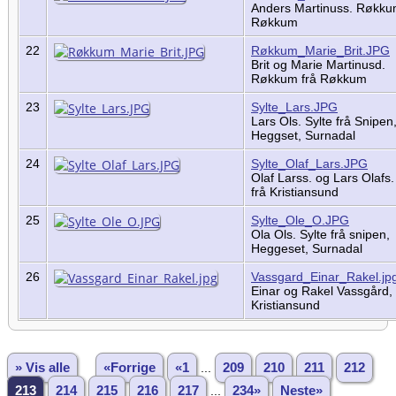
Anders Martinuss. Røkku
Røkkum
22
Røkkum_Marie_Brit.JPG
Brit og Marie Martinusd.
Røkkum frå Røkkum
23
Sylte_Lars.JPG
Lars Ols. Sylte frå Snipen
Heggset, Surnadal
24
Sylte_Olaf_Lars.JPG
Olaf Larss. og Lars Olafs.
frå Kristiansund
25
Sylte_Ole_O.JPG
Ola Ols. Sylte frå snipen,
Heggeset, Surnadal
26
Vassgard_Einar_Rakel.jp
Einar og Rakel Vassgård,
Kristiansund
» Vis alle
«Forrige
«1
...
209
210
211
212
213
214
215
216
217
...
234»
Neste»