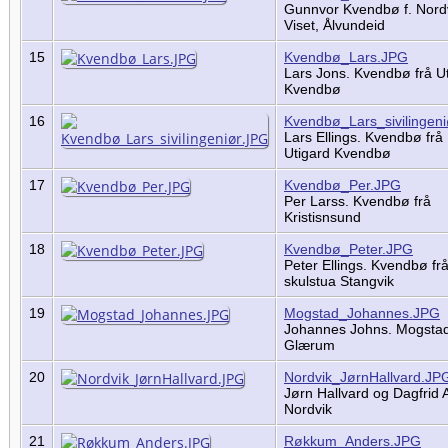
Gunnvor Kvendbø f. Nordv
Viset, Ålvundeid
15
Kvendbø_Lars.JPG
Lars Jons. Kvendbø frå U
Kvendbø
16
Kvendbø_Lars_sivilingen
Lars Ellings. Kvendbø frå
Utigard Kvendbø
17
Kvendbø_Per.JPG
Per Larss. Kvendbø frå
Kristisnsund
18
Kvendbø_Peter.JPG
Peter Ellings. Kvendbø fr
skulstua Stangvik
19
Mogstad_Johannes.JPG
Johannes Johns. Mogstad
Glærum
20
Nordvik_JørnHallvard.JP
Jørn Hallvard og Dagfrid 
Nordvik
21
Røkkum_Anders.JPG