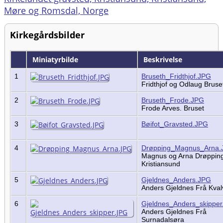
Møre og Romsdal, Norge
Kirkegårdsbilder
Miniatyrbilde
Beskrivelse
1
Bruseth_Fridthjof.JPG
Fridthjof og Odlaug Brus
2
Bruseth_Frode.JPG
Frode Arves. Bruset
3
Bøifot_Gravsted.JPG
4
Drøpping_Magnus_Arna.
Magnus og Arna Drøpping
Kristiansund
5
Gjeldnes_Anders.JPG
Anders Gjeldnes Frå Kva
6
Gjeldnes_Anders_skippe
Anders Gjeldnes Frå
Surnadalsøra