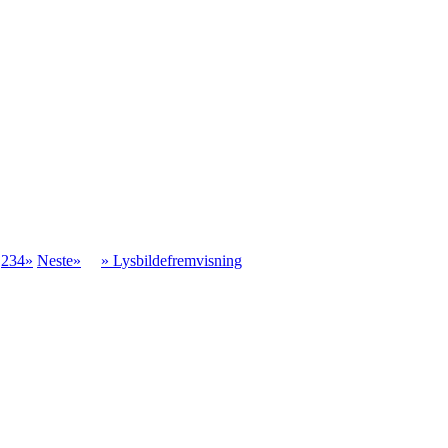
.
234»
Neste»
» Lysbildefremvisning