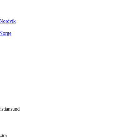
 Nordvik
 Norge
istiansund
søra