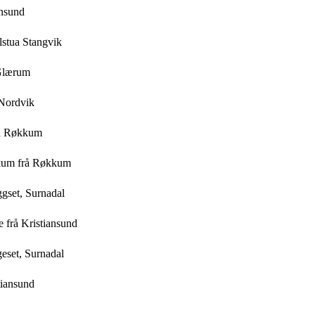
snsund
ulstua Stangvik
 Glærum
 Nordvik
rå Røkkum
kkum frå Røkkum
ggset, Surnadal
te frå Kristiansund
geset, Surnadal
tiansund