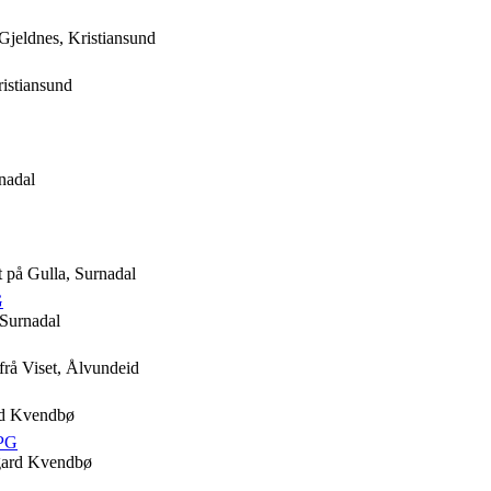
jeldnes, Kristiansund
ristiansund
nadal
t på Gulla, Surnadal
G
 Surnadal
rå Viset, Ålvundeid
ard Kvendbø
JPG
igard Kvendbø