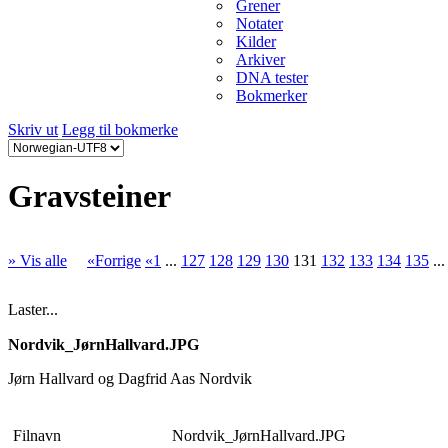
Grener
Notater
Kilder
Arkiver
DNA tester
Bokmerker
Skriv ut
Legg til bokmerke
Gravsteiner
» Vis alle
«Forrige
«1
...
127
128
129
130
131
132
133
134
135
..
Laster...
Nordvik_JørnHallvard.JPG
Jørn Hallvard og Dagfrid Aas Nordvik
Filnavn
Nordvik_JørnHallvard.JPG