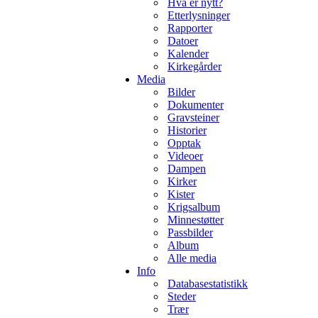
Hva er nytt?
Etterlysninger
Rapporter
Datoer
Kalender
Kirkegårder
Media
Bilder
Dokumenter
Gravsteiner
Historier
Opptak
Videoer
Dampen
Kirker
Kister
Krigsalbum
Minnestøtter
Passbilder
Album
Alle media
Info
Databasestatistikk
Steder
Trær