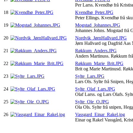
Per Larss. Kvendbø frå Kristi
18
Kvendbø_Peter.JPG
Peter Ellings. Kvendbø frå sk
19
Mogstad_Johannes.JPG
Johannes Johns. Mogstad frå
20
Nordvik_JørnHallvard.JPG
Jørn Hallvard og Dagfrid Aas
21
Røkkum_Anders.JPG
Anders Martinuss. Røkkum f
22
Røkkum_Marie_Brit.JPG
Brit og Marie Martinusd. Rø
23
Sylte_Lars.JPG
Lars Ols. Sylte frå Snipen, He
24
Sylte_Olaf_Lars.JPG
Olaf Larss. og Lars Olafs. Syl
25
Sylte_Ole_O.JPG
Ola Ols. Sylte frå snipen, Heg
26
Vassgard_Einar_Rakel.jpg
Einar og Rakel Vassgård, Kris