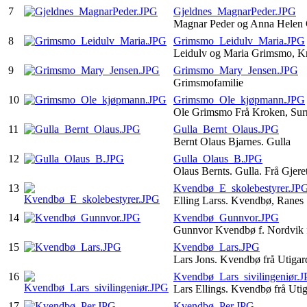
7
Gjeldnes_MagnarPeder.JPG
Magnar Peder og Anna Helen G
8
Grimsmo_Leidulv_Maria.JPG
Leidulv og Maria Grimsmo, K
9
Grimsmo_Mary_Jensen.JPG
Grimsmofamilie
10
Grimsmo_Ole_kjøpmann.JPG
Ole Grimsmo Frå Kroken, Sur
11
Gulla_Bernt_Olaus.JPG
Bernt Olaus Bjarnes. Gulla
12
Gulla_Olaus_B.JPG
Olaus Bernts. Gulla. Frå Gjere
13
Kvendbø_E_skolebestyrer.JP
Elling Larss. Kvendbø, Ranes
14
Kvendbø_Gunnvor.JPG
Gunnvor Kvendbø f. Nordvik f
15
Kvendbø_Lars.JPG
Lars Jons. Kvendbø frå Utig
16
Kvendbø_Lars_sivilingeniør.
Lars Ellings. Kvendbø frå Ut
17
Kvendbø_Per.JPG