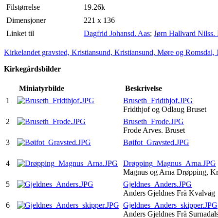
Filstørrelse
19.26k
Dimensjoner
221 x 136
Linket til
Dagfrid Johansd. Aas
;
Jørn Hallvard Nilss.
Kirkelandet gravsted, Kristiansund, Kristiansund, Møre og Romsdal,
Kirkegårdsbilder
Miniatyrbilde
Beskrivelse
1
Bruseth_Fridthjof.JPG
Fridthjof og Odlaug Bruset
2
Bruseth_Frode.JPG
Frode Arves. Bruset
3
Bøifot_Gravsted.JPG
4
Drøpping_Magnus_Arna.JPG
Magnus og Arna Drøpping, Kr
5
Gjeldnes_Anders.JPG
Anders Gjeldnes Frå Kvalvåg
6
Gjeldnes_Anders_skipper.JPG
Anders Gjeldnes Frå Surnadal