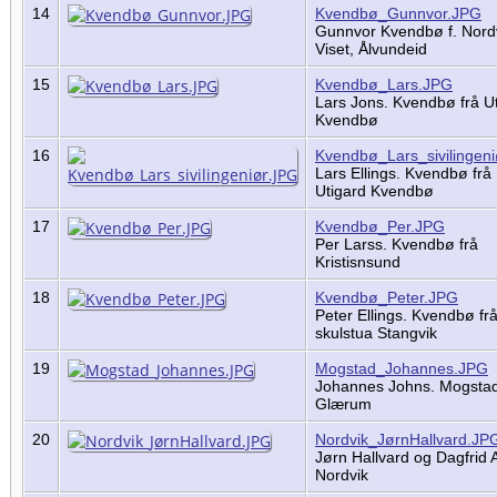
14
Kvendbø_Gunnvor.JPG
Gunnvor Kvendbø f. Nordv
Viset, Ålvundeid
15
Kvendbø_Lars.JPG
Lars Jons. Kvendbø frå U
Kvendbø
16
Kvendbø_Lars_sivilingen
Lars Ellings. Kvendbø frå
Utigard Kvendbø
17
Kvendbø_Per.JPG
Per Larss. Kvendbø frå
Kristisnsund
18
Kvendbø_Peter.JPG
Peter Ellings. Kvendbø fr
skulstua Stangvik
19
Mogstad_Johannes.JPG
Johannes Johns. Mogstad
Glærum
20
Nordvik_JørnHallvard.JP
Jørn Hallvard og Dagfrid 
Nordvik