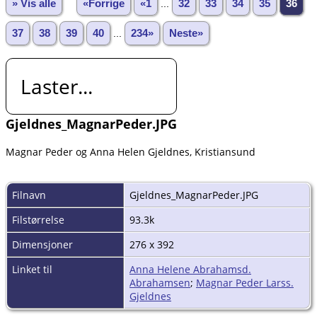
» Vis alle
«Forrige
«1
...
32
33
34
35
36
37
38
39
40
...
234»
Neste»
Laster...
Gjeldnes_MagnarPeder.JPG
Magnar Peder og Anna Helen Gjeldnes, Kristiansund
Filnavn
Gjeldnes_MagnarPeder.JPG
Filstørrelse
93.3k
Dimensjoner
276 x 392
Linket til
Anna Helene Abrahamsd.
Abrahamsen
;
Magnar Peder Larss.
Gjeldnes