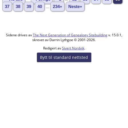
37
38
39
40
...
234»
Neste»
Sidene drives av
The Next Generation of Genealogy Sitebuilding
v. 15.0.1,
skrevet av Darrin Lythgoe © 2001-2026.
Redigert av
Sivert Nordvik
.
Bytt til standard nettsted