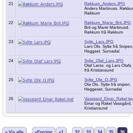
21
Røkkum_Anders.JPG
Anders Martinuss. Røkku
Røkkum
22
Røkkum_Marie_Brit.JPG
Brit og Marie Martinusd.
Røkkum frå Røkkum
23
Sylte_Lars.JPG
Lars Ols. Sylte frå Snipen
Heggset, Surnadal
24
Sylte_Olaf_Lars.JPG
Olaf Larss. og Lars Olafs.
frå Kristiansund
25
Sylte_Ole_O.JPG
Ola Ols. Sylte frå snipen,
Heggeset, Surnadal
26
Vassgard_Einar_Rakel.jp
Einar og Rakel Vassgård,
Kristiansund
» Vis alle
«Forrige
«1
...
32
33
34
35
36