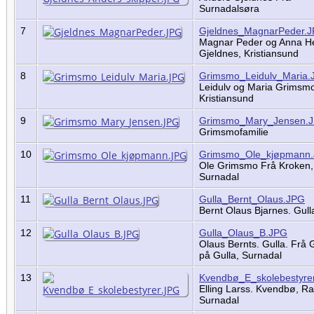
Surnadalsøra
7
Gjeldnes_MagnarPeder.
Magnar Peder og Anna H
Gjeldnes, Kristiansund
8
Grimsmo_Leidulv_Maria.
Leidulv og Maria Grimsm
Kristiansund
9
Grimsmo_Mary_Jensen.
Grimsmofamilie
10
Grimsmo_Ole_kjøpmann
Ole Grimsmo Frå Kroken,
Surnadal
11
Gulla_Bernt_Olaus.JPG
Bernt Olaus Bjarnes. Gul
12
Gulla_Olaus_B.JPG
Olaus Bernts. Gulla. Frå 
på Gulla, Surnadal
13
Kvendbø_E_skolebestyre
Elling Larss. Kvendbø, R
Surnadal