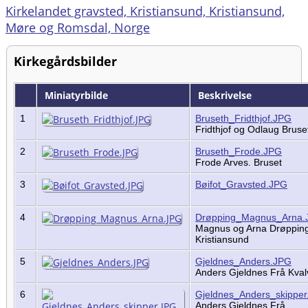
Kirkelandet gravsted, Kristiansund, Kristiansund,
Møre og Romsdal, Norge
Kirkegårdsbilder
Miniatyrbilde
Beskrivelse
1
Bruseth_Fridthjof.JPG
Fridthjof og Odlaug Brus
2
Bruseth_Frode.JPG
Frode Arves. Bruset
3
Bøifot_Gravsted.JPG
4
Drøpping_Magnus_Arna.
Magnus og Arna Drøpping
Kristiansund
5
Gjeldnes_Anders.JPG
Anders Gjeldnes Frå Kva
6
Gjeldnes_Anders_skippe
Anders Gjeldnes Frå