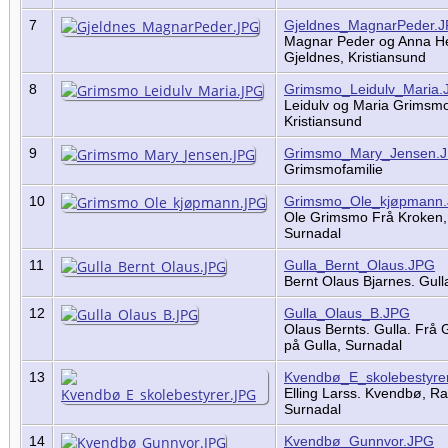
7
Gjeldnes_MagnarPeder.
Magnar Peder og Anna H
Gjeldnes, Kristiansund
8
Grimsmo_Leidulv_Maria.
Leidulv og Maria Grimsm
Kristiansund
9
Grimsmo_Mary_Jensen.
Grimsmofamilie
10
Grimsmo_Ole_kjøpmann
Ole Grimsmo Frå Kroken,
Surnadal
11
Gulla_Bernt_Olaus.JPG
Bernt Olaus Bjarnes. Gul
12
Gulla_Olaus_B.JPG
Olaus Bernts. Gulla. Frå 
på Gulla, Surnadal
13
Kvendbø_E_skolebestyre
Elling Larss. Kvendbø, R
Surnadal
14
Kvendbø_Gunnvor.JPG