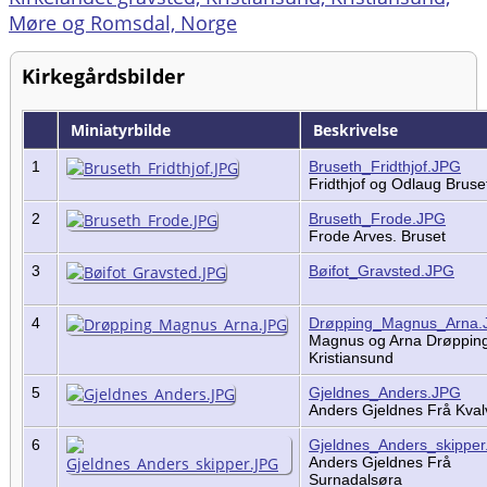
Møre og Romsdal, Norge
Kirkegårdsbilder
Miniatyrbilde
Beskrivelse
1
Bruseth_Fridthjof.JPG
Fridthjof og Odlaug Brus
2
Bruseth_Frode.JPG
Frode Arves. Bruset
3
Bøifot_Gravsted.JPG
4
Drøpping_Magnus_Arna.
Magnus og Arna Drøpping
Kristiansund
5
Gjeldnes_Anders.JPG
Anders Gjeldnes Frå Kva
6
Gjeldnes_Anders_skippe
Anders Gjeldnes Frå
Surnadalsøra