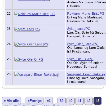
Anders Martinuss. Røkku
Røkkum
22
Røkkum_Marie_Brit.JPG
Brit og Marie Martinusd.
Røkkum frå Røkkum
23
Sylte_Lars.JPG
Lars Ols. Sylte frå Snipen
Heggset, Surnadal
24
Sylte_Olaf_Lars.JPG
Olaf Larss. og Lars Olafs.
frå Kristiansund
25
Sylte_Ole_O.JPG
Ola Ols. Sylte frå snipen,
Heggeset, Surnadal
26
Vassgard_Einar_Rakel.jp
Einar og Rakel Vassgård,
Kristiansund
» Vis alle
«Forrige
«1
...
39
40
41
42
43