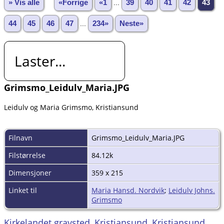
» Vis alle
«Forrige
«1
...
39
40
41
42
43
44
45
46
47
...
234»
Neste»
Laster...
Grimsmo_Leidulv_Maria.JPG
Leidulv og Maria Grimsmo, Kristiansund
Filnavn
Grimsmo_Leidulv_Maria.JPG
Filstørrelse
84.12k
Dimensjoner
359 x 215
Linket til
Maria Hansd. Nordvik
;
Leidulv Johns.
Grimsmo
Kirkelandet gravsted, Kristiansund, Kristiansund,