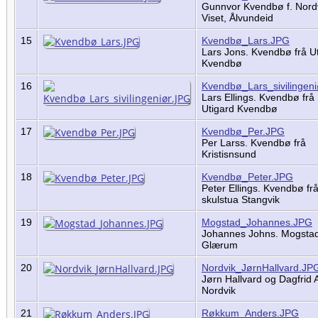
Gunnvor Kvendbø f. Nordv
Viset, Ålvundeid
15
Kvendbø_Lars.JPG
Lars Jons. Kvendbø frå U
Kvendbø
16
Kvendbø_Lars_sivilingen
Lars Ellings. Kvendbø frå
Utigard Kvendbø
17
Kvendbø_Per.JPG
Per Larss. Kvendbø frå
Kristisnsund
18
Kvendbø_Peter.JPG
Peter Ellings. Kvendbø fr
skulstua Stangvik
19
Mogstad_Johannes.JPG
Johannes Johns. Mogstad
Glærum
20
Nordvik_JørnHallvard.JP
Jørn Hallvard og Dagfrid 
Nordvik
21
Røkkum_Anders.JPG