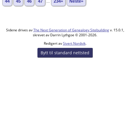
44
45
46
47
...
234»
Neste»
Sidene drives av
The Next Generation of Genealogy Sitebuilding
v. 15.0.1,
skrevet av Darrin Lythgoe © 2001-2026.
Redigert av
Sivert Nordvik
.
Bytt til standard nettsted